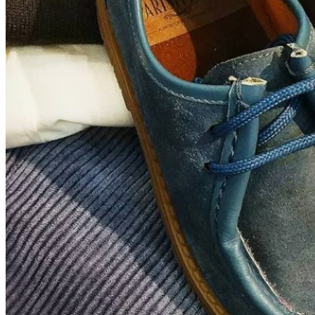
Zapatillas lona
Sandalias niña
Zapatos niños
Bebé: Primeros pasos
Botas niño
Zapatos colegiales niño
Sandalias niño
Deportivas niño
Botas de agua
Zapatillas casa
Ingleses y pepitos
Comunión niño
Peuques niño
Blucher niño y chico
Mocasines niño
Náuticos niño
Chanclas niño
Zapatillas lona niño
CALZADO RESPETUOSO
Exploradores (18-26)