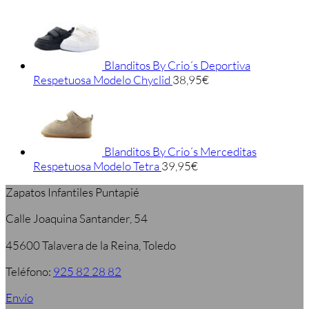
Blanditos By Crio´s Deportiva
Respetuosa Modelo Chyclid
38,95
€
Blanditos By Crio´s Merceditas
Respetuosa Modelo Tetra
39,95
€
Zapatos Infantiles Puntapié
Calle Joaquina Santander, 54
45600 Talavera de la Reina, Toledo
Teléfono:
925 82 28 82
Envío