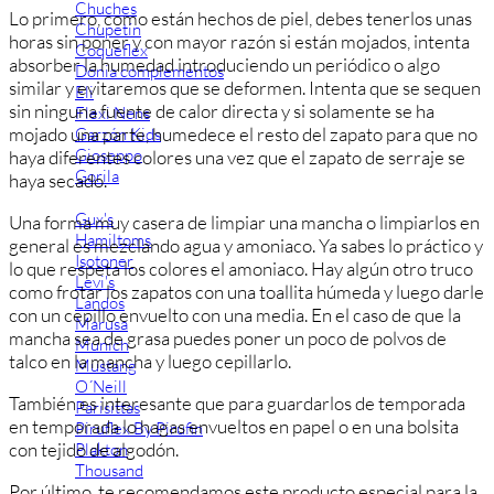
Chuches
Lo primero, como están hechos de piel, debes tenerlos unas
Chupetín
horas sin poner y con mayor razón si están mojados, intenta
Coqueflex
absorber la humedad introduciendo un periódico o algo
Donia complementos
similar y evitaremos que se deformen. Intenta que se sequen
Eli
sin ninguna fuente de calor directa y si solamente se ha
Flexi Nens
mojado una parte, humedece el resto del zapato para que no
Garzón Kids
Gioseppo
haya diferentes colores una vez que el zapato de serraje se
Gorila
haya secado.
Gux's
Una forma muy casera de limpiar una mancha o limpiarlos en
Hamiltoms
general es mezclando agua y amoniaco. Ya sabes lo práctico y
Isotoner
lo que respeta los colores el amoniaco. Hay algún otro truco
Levi's
como frotar los zapatos con una toallita húmeda y luego darle
Landos
con un cepillo envuelto con una media. En el caso de que la
Marusa
mancha sea de grasa puedes poner un poco de polvos de
Munich
talco en la mancha y luego cepillarlo.
Mustang
O´Neill
También es interesante que para guardarlos de temporada
Parisittas
en temporada lo hagas envueltos en papel o en una bolsita
Piruflex By Pirufin
con tejido de algodón.
Plakton
Thousand
Por último, te recomendamos este producto especial para la