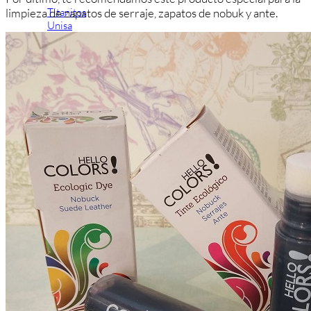
Titanitos
limpieza de zapatos de serraje, zapatos de nobuk y ante.
Unisa
Wikers
Zapatillas Victoria
ZapyFlex
Zeñay
Zoysan
Yowas
marcas ropa
Lion of Porches
Marina's
Marita Rial
Zapatos OUTLET
Zapatos Niña OUTLET
Zapatos Niño OUTLET
Buscar
por:
Buscar
por:
0