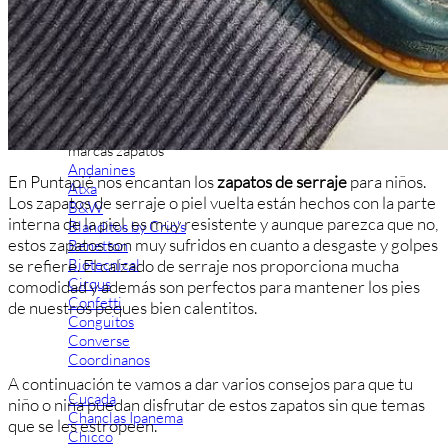
Aventureros (26-34)
COMUNION Y CEREMONIA
Vestidos Comunión Niña
Zapatos comunión niña
Zapatos comunión niño
Complementos niña
Marcas
marcas zapatos
Andanines
En Puntapié nos encantan los
zapatos de serraje
para niños.
Atxa
Los zapatos de serraje o piel vuelta están hechos con la parte
B&W
interna de la piel, es muy resistente y aunque parezca que no,
Blanditos by Crio's
estos zapatos son muy sufridos en cuanto a desgaste y golpes
Benetton
Biotecnical
se refiere. El calzado de serraje nos proporciona mucha
Cirqus
comodidad y además son perfectos para mantener los pies
Confetti
de nuestros peques bien calentitos.
Conguitos
Converse
Coordinanos
A continuación te vamos a dar varios consejos para que tu
Cucada
niño o niña puedan disfrutar de estos zapatos sin que temas
Chanclas Ipanema
que se les estropeen.
Chicco