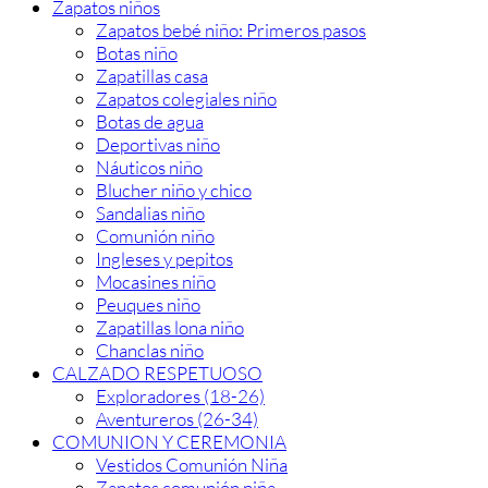
Zapatos niños
Zapatos bebé niño: Primeros pasos
Botas niño
Zapatillas casa
Zapatos colegiales niño
Botas de agua
Deportivas niño
Náuticos niño
Blucher niño y chico
Sandalias niño
Comunión niño
Ingleses y pepitos
Mocasines niño
Peuques niño
Zapatillas lona niño
Chanclas niño
CALZADO RESPETUOSO
Exploradores (18-26)
Aventureros (26-34)
COMUNION Y CEREMONIA
Vestidos Comunión Niña
Zapatos comunión niña