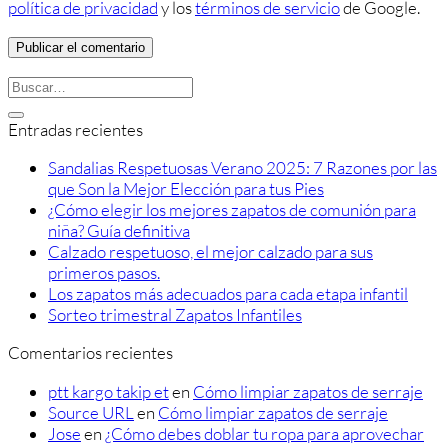
política de privacidad
y los
términos de servicio
de Google.
Entradas recientes
Sandalias Respetuosas Verano 2025: 7 Razones por las
que Son la Mejor Elección para tus Pies
¿Cómo elegir los mejores zapatos de comunión para
niña? Guía definitiva
Calzado respetuoso, el mejor calzado para sus
primeros pasos.
Los zapatos más adecuados para cada etapa infantil
Sorteo trimestral Zapatos Infantiles
Comentarios recientes
ptt kargo takip et
en
Cómo limpiar zapatos de serraje
Source URL
en
Cómo limpiar zapatos de serraje
Jose
en
¿Cómo debes doblar tu ropa para aprovechar