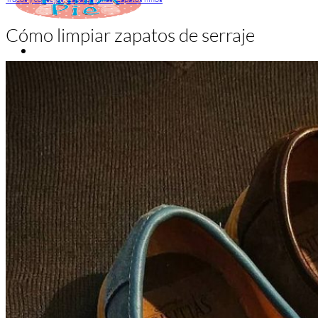
Cómo limpiar zapatos de serraje
Inicio
Zapatos niñas
Bebé: primeros pasos
Botas y botines
Botas de agua
Zapatillas estar en casa
Zapatillas deporte niña
Colegiales niña
Blucher niña
Pascualas
Merceditas
Comunión niña
Bailarinas
Náuticos niña
Mocasines niña
Peuques niña
Chanclas niña