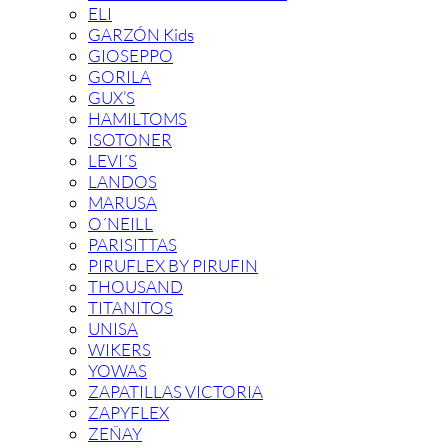
ELI
GARZÓN Kids
GIOSEPPO
GORILA
GUX’S
HAMILTOMS
ISOTONER
LEVI´S
LANDOS
MARUSA
O´NEILL
PARISITTAS
PIRUFLEX BY PIRUFIN
THOUSAND
TITANITOS
UNISA
WIKERS
YOWAS
ZAPATILLAS VICTORIA
ZAPYFLEX
ZEÑAY