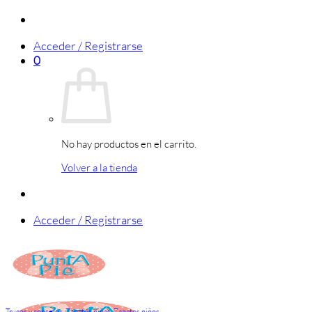
Saltar
al
Acceder / Registrarse
contenido
0
No hay productos en el carrito.
Volver a la tienda
Acceder / Registrarse
Trucos y consejos
,
Zapatos niñas
,
Zapatos niños