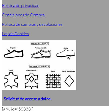
Política de privacidad
Condiciones de Compra
Política de cambios y devoluciones
Ley de Cookies
Solicitud de acceso a datos
[grw id="56333"]