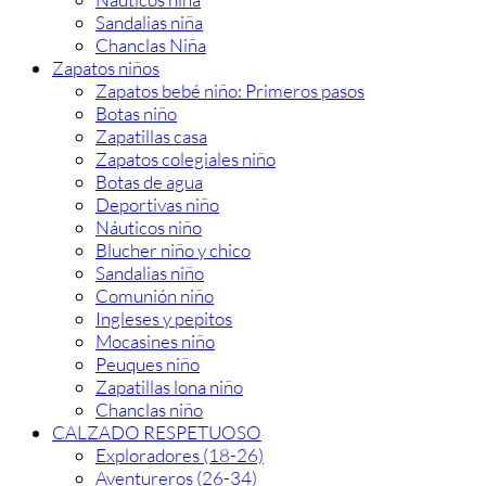
Sandalias niña
Chanclas Niña
Zapatos niños
Zapatos bebé niño: Primeros pasos
Botas niño
Zapatillas casa
Zapatos colegiales niño
Botas de agua
Deportivas niño
Náuticos niño
Blucher niño y chico
Sandalias niño
Comunión niño
Ingleses y pepitos
Mocasines niño
Peuques niño
Zapatillas lona niño
Chanclas niño
CALZADO RESPETUOSO
Exploradores (18-26)
Aventureros (26-34)