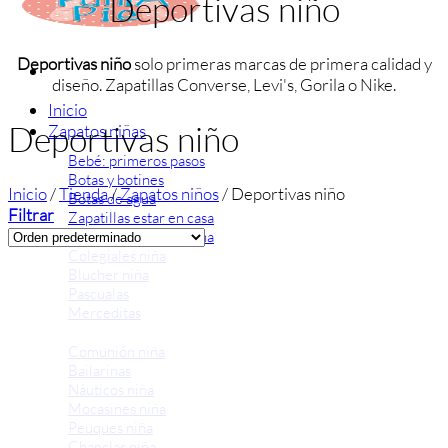
Deportivas niño
Deportivas niño
solo primeras marcas de primera calidad y
diseño. Zapatillas Converse, Levi's, Gorila o Nike.
Inicio
Deportivas niño
Zapatos niñas
Bebé: primeros pasos
Botas y botines
Inicio
/
Tienda
/
Zapatos niños
/
Deportivas niño
Botas de agua
Filtrar
Zapatillas estar en casa
Zapatillas deporte niña
Colegiales niña
Blucher niña
Pascualas
Merceditas
Comunión niña
Bailarinas
Náuticos niña
Mocasines niña
Peuques niña
Chanclas niña