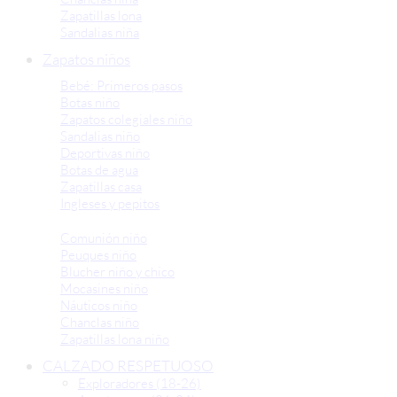
Zapatillas lona
Sandalias niña
Zapatos niños
Bebé: Primeros pasos
Botas niño
Zapatos colegiales niño
Sandalias niño
Deportivas niño
Botas de agua
Zapatillas casa
Ingleses y pepitos
Comunión niño
Peuques niño
Blucher niño y chico
Mocasines niño
Náuticos niño
Chanclas niño
Zapatillas lona niño
CALZADO RESPETUOSO
Exploradores (18-26)