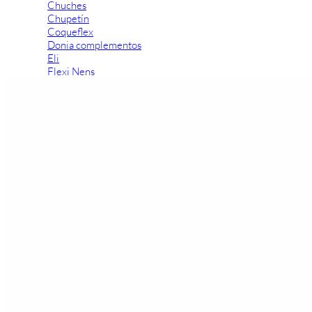
Chuches
Chupetín
Coqueflex
Donia complementos
Eli
Flexi Nens
Garzón Kids
Gioseppo
Gorila
Gux's
Hamiltoms
Isotoner
Levi's
Landos
Marusa
Munich
Mustang
O´Neill
Parisittas
Piruflex By Pirufin
Plakton
Thousand