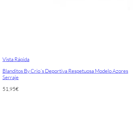
Vista Rápida
Blanditos By Crio´s Deportiva Respetuosa Modelo Azores
Serraje
51,95
€