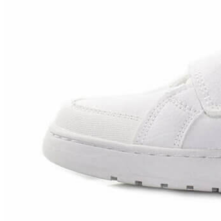
Titanitos
Unisa
Wikers
Zapatillas Victoria
ZapyFlex
Zeñay
Zoysan
Yowas
marcas ropa
Lion of Porches
Marina's
Marita Rial
Zapatos OUTLET
Zapatos Niña OUTLET
Zapatos Niño OUTLET
Buscar
por:
Buscar
por:
0