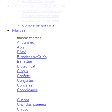
Aventureros (26-34)
COMUNION Y CEREMONIA
Vestidos Comunión Niña
Zapatos comunión niña
Zapatos comunión niño
Complementos niña
Marcas
marcas zapatos
Andanines
Atxa
B&W
Blanditos by Crio's
Benetton
Biotecnical
Cirqus
Confetti
Conguitos
Converse
Coordinanos
Cucada
Chanclas Ipanema
Chicco