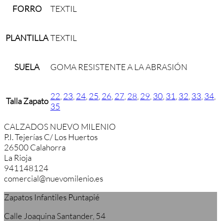
FORRO
TEXTIL
PLANTILLA
TEXTIL
SUELA
GOMA RESISTENTE A LA ABRASIÓN
22
,
23
,
24
,
25
,
26
,
27
,
28
,
29
,
30
,
31
,
32
,
33
,
34
,
Talla Zapato
35
CALZADOS NUEVO MILENIO
P.I. Tejerías C/ Los Huertos
26500 Calahorra
La Rioja
941148124
comercial@nuevomilenio.es
Zapatos Infantiles Puntapié
Calle Joaquina Santander, 54