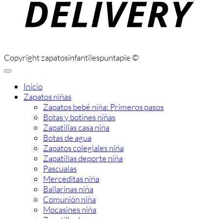
Copyright zapatosinfantilespuntapie ©
Inicio
Zapatos niñas
Zapatos bebé niña: Primeros pasos
Botas y botines niñas
Zapatillas casa niña
Botas de agua
Zapatos colegiales niña
Zapatillas deporte niña
Pascualas
Merceditas niña
Bailarinas niña
Comunión niña
Mocasines niña