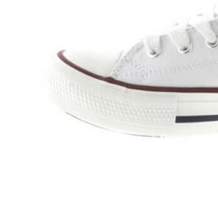
Zapatillas lona
Sandalias niña
Zapatos niños
Bebé: Primeros pasos
Botas niño
Zapatos colegiales niño
Sandalias niño
Deportivas niño
Botas de agua
Zapatillas casa
Ingleses y pepitos
Comunión niño
Peuques niño
Blucher niño y chico
Mocasines niño
Náuticos niño
Chanclas niño
Zapatillas lona niño
CALZADO RESPETUOSO
Exploradores (18-26)