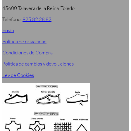
45600 Talavera de la Reina, Toledo
Teléfono:
925 82 28 82
Envío
Política de privacidad
Condiciones de Compra
Política de cambios y devoluciones
Ley de Cookies