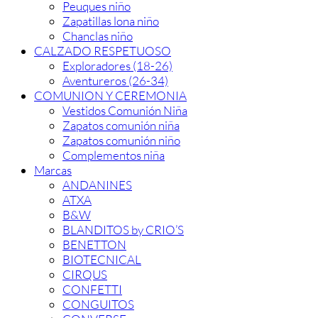
Peuques niño
Zapatillas lona niño
Chanclas niño
CALZADO RESPETUOSO
Exploradores (18-26)
Aventureros (26-34)
COMUNION Y CEREMONIA
Vestidos Comunión Niña
Zapatos comunión niña
Zapatos comunión niño
Complementos niña
Marcas
ANDANINES
ATXA
B&W
BLANDITOS by CRIO’S
BENETTON
BIOTECNICAL
CIRQUS
CONFETTI
CONGUITOS