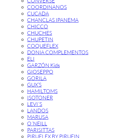
CONVERSE
COORDINANOS
CUCADA
CHANCLAS IPANEMA
CHICCO
CHUCHES
CHUPETIN
COQUEFLEX
DONIA COMPLEMENTOS
ELI
GARZÓN Kids
GIOSEPPO
GORILA
GUX’S
HAMILTOMS
ISOTONER
LEVI´S
LANDOS
MARUSA
O´NEILL
PARISITTAS
PIRUFLEX BY PIRUFIN