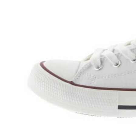
Chuches
Chupetín
Coqueflex
Donia complementos
Eli
Flexi Nens
Garzón Kids
Gioseppo
Gorila
Gux's
Hamiltoms
Isotoner
Levi's
Landos
Marusa
Munich
Mustang
O´Neill
Parisittas
Piruflex By Pirufin
Plakton
Thousand