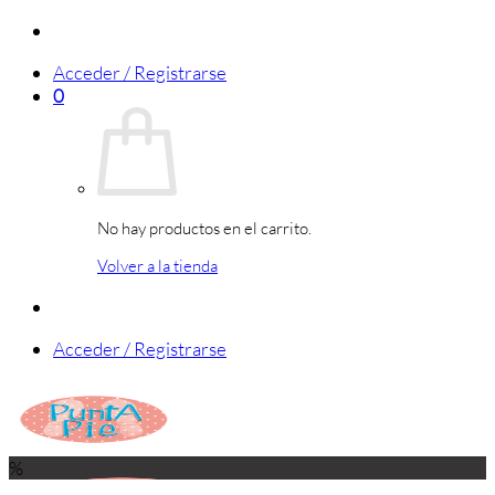
Saltar
al
Acceder / Registrarse
contenido
0
No hay productos en el carrito.
Volver a la tienda
Acceder / Registrarse
%