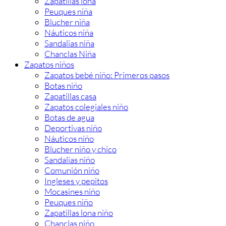
Zapatillas lona
Peuques niña
Blucher niña
Náuticos niña
Sandalias niña
Chanclas Niña
Zapatos niños
Zapatos bebé niño: Primeros pasos
Botas niño
Zapatillas casa
Zapatos colegiales niño
Botas de agua
Deportivas niño
Náuticos niño
Blucher niño y chico
Sandalias niño
Comunión niño
Ingleses y pepitos
Mocasines niño
Peuques niño
Zapatillas lona niño
Chanclas niño