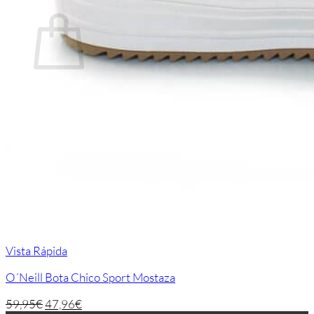
Carrito
No hay productos en el carrito.
Volver a la tienda
Vista Rápida
O´Neill Bota Chico Sport Mostaza
59,95
€
47,96
€