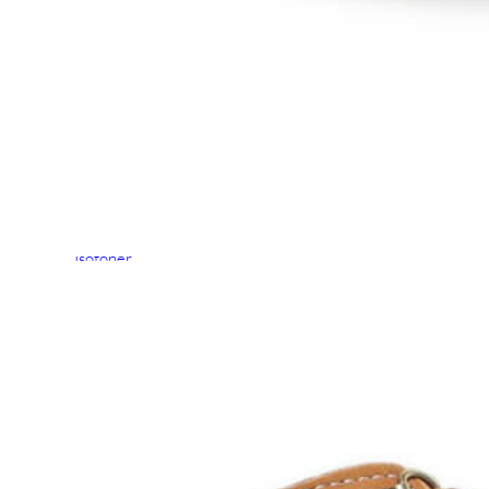
Chuches
Chupetín
Coqueflex
Donia complementos
Eli
Flexi Nens
Garzón Kids
Gioseppo
Gorila
Gux's
Hamiltoms
Isotoner
Levi's
Landos
Marusa
Munich
Mustang
O´Neill
Parisittas
Piruflex By Pirufin
Plakton
Thousand