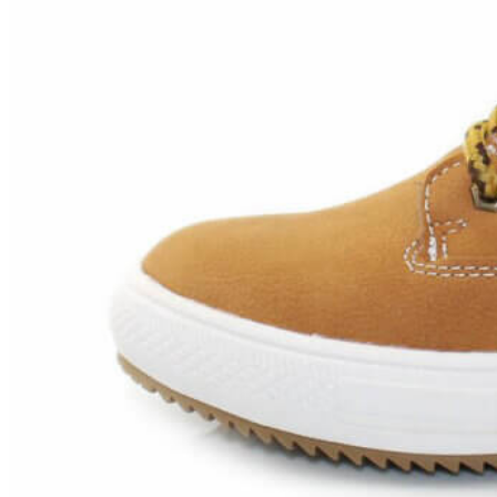
Aventureros (26-34)
COMUNION Y CEREMONIA
Vestidos Comunión Niña
Zapatos comunión niña
Zapatos comunión niño
Complementos niña
Marcas
marcas zapatos
Andanines
Atxa
B&W
Blanditos by Crio's
Benetton
Biotecnical
Cirqus
Confetti
Conguitos
Converse
Coordinanos
Cucada
Chanclas Ipanema
Chicco