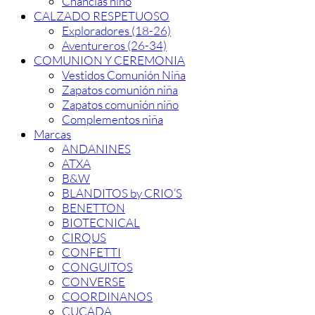
Chanclas niño
CALZADO RESPETUOSO
Exploradores (18-26)
Aventureros (26-34)
COMUNION Y CEREMONIA
Vestidos Comunión Niña
Zapatos comunión niña
Zapatos comunión niño
Complementos niña
Marcas
ANDANINES
ATXA
B&W
BLANDITOS by CRIO’S
BENETTON
BIOTECNICAL
CIRQUS
CONFETTI
CONGUITOS
CONVERSE
COORDINANOS
CUCADA