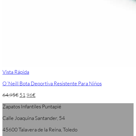
Vista Rápida
O´Neill Bota Deportiva Resistente Para Niños
64,95
€
51,96
€
Zapatos Infantiles Puntapié
Calle Joaquina Santander, 54
45600 Talavera de la Reina, Toledo