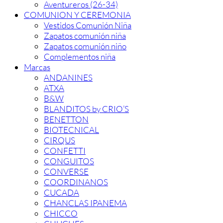
Aventureros (26-34)
COMUNION Y CEREMONIA
Vestidos Comunión Niña
Zapatos comunión niña
Zapatos comunión niño
Complementos niña
Marcas
ANDANINES
ATXA
B&W
BLANDITOS by CRIO’S
BENETTON
BIOTECNICAL
CIRQUS
CONFETTI
CONGUITOS
CONVERSE
COORDINANOS
CUCADA
CHANCLAS IPANEMA
CHICCO