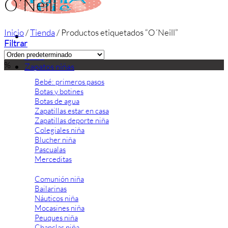
O´Neill
Inicio
/
Tienda
/
Productos etiquetados “O´Neill”
Filtrar
Inicio
%
Zapatos niñas
Bebé: primeros pasos
Botas y botines
Botas de agua
Zapatillas estar en casa
Zapatillas deporte niña
Colegiales niña
Blucher niña
Pascualas
Merceditas
Comunión niña
Bailarinas
Náuticos niña
Mocasines niña
Peuques niña
Chanclas niña