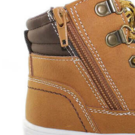
Titanitos
Unisa
Wikers
Zapatillas Victoria
ZapyFlex
Zeñay
Zoysan
Yowas
marcas ropa
Lion of Porches
Marina's
Marita Rial
Zapatos OUTLET
Zapatos Niña OUTLET
Zapatos Niño OUTLET
Buscar
por:
Buscar
por:
0