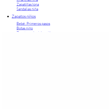
Zapatillas lona
Sandalias niña
Zapatos niños
Bebé: Primeros pasos
Botas niño
Zapatos colegiales niño
Sandalias niño
Deportivas niño
Botas de agua
Zapatillas casa
Ingleses y pepitos
Comunión niño
Peuques niño
Blucher niño y chico
Mocasines niño
Náuticos niño
Chanclas niño
Zapatillas lona niño
CALZADO RESPETUOSO
Exploradores (18-26)