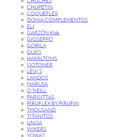
CHUCHES
CHUPETIN
COQUEFLEX
DONIA COMPLEMENTOS
ELI
GARZÓN Kids
GIOSEPPO
GORILA
GUX’S
HAMILTOMS
ISOTONER
LEVI´S
LANDOS
MARUSA
O´NEILL
PARISITTAS
PIRUFLEX BY PIRUFIN
THOUSAND
TITANITOS
UNISA
WIKERS
YOWAS