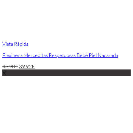
Vista Rápida
Flexinens Merceditas Respetuosas Bebé Piel Nacarada
49,90
€
39,92
€
%