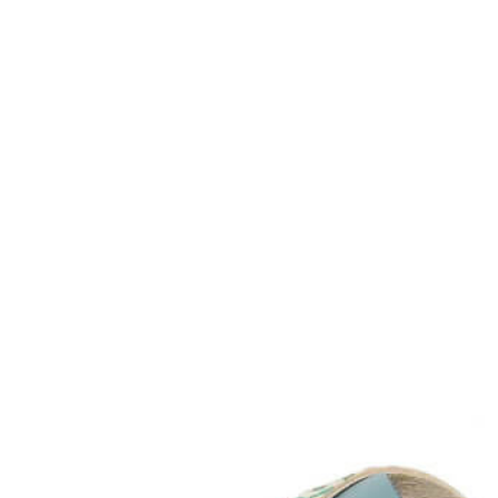
Chuches
Chupetín
Coqueflex
Donia complementos
Eli
Flexi Nens
Garzón Kids
Gioseppo
Gorila
Gux's
Hamiltoms
Isotoner
Levi's
Landos
Marusa
Munich
Mustang
O´Neill
Parisittas
Piruflex By Pirufin
Plakton
Thousand