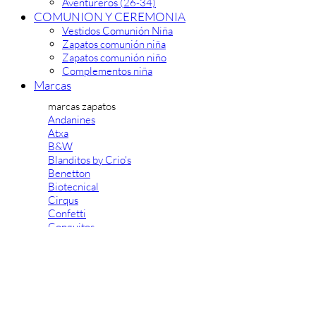
Aventureros (26-34)
COMUNION Y CEREMONIA
Vestidos Comunión Niña
Zapatos comunión niña
Zapatos comunión niño
Complementos niña
Marcas
marcas zapatos
Andanines
Atxa
B&W
Blanditos by Crio's
Benetton
Biotecnical
Cirqus
Confetti
Conguitos
Converse
Coordinanos
Cucada
Chanclas Ipanema
Chicco