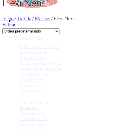
Flexi Nens
Inicio
/
Tienda
/
Marcas
/
Flexi Nens
Filtrar
Inicio
Zapatos niñas
Bebé: primeros pasos
Botas y botines
Botas de agua
Zapatillas estar en casa
Zapatillas deporte niña
Colegiales niña
Blucher niña
Pascualas
Merceditas
Comunión niña
Bailarinas
Náuticos niña
Mocasines niña
Peuques niña
Chanclas niña