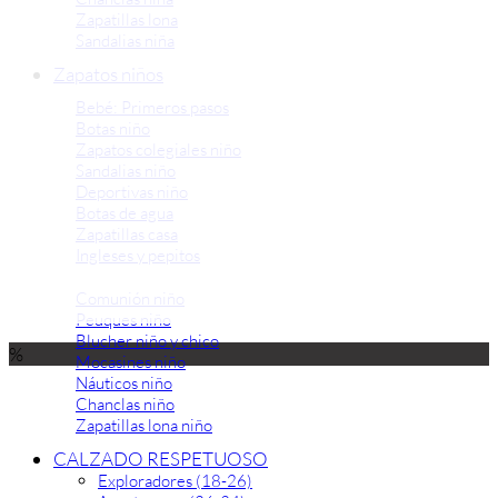
Zapatillas lona
Sandalias niña
Zapatos niños
Bebé: Primeros pasos
Botas niño
Zapatos colegiales niño
Sandalias niño
Deportivas niño
Botas de agua
Zapatillas casa
Ingleses y pepitos
Comunión niño
Peuques niño
Blucher niño y chico
%
Mocasines niño
Náuticos niño
Chanclas niño
Zapatillas lona niño
CALZADO RESPETUOSO
Exploradores (18-26)