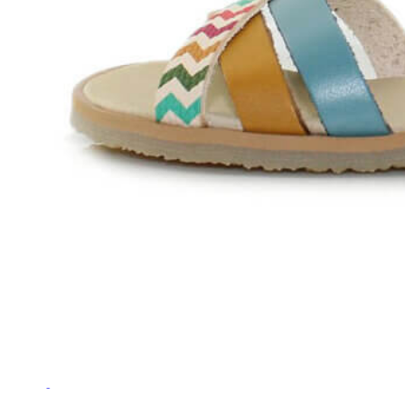
Titanitos
Unisa
Wikers
Zapatillas Victoria
ZapyFlex
Zeñay
Zoysan
Yowas
marcas ropa
Lion of Porches
Marina's
Marita Rial
Zapatos OUTLET
Zapatos Niña OUTLET
Zapatos Niño OUTLET
Buscar
por:
Buscar
por:
0