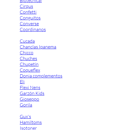
Biotecnical
Cirqus
Confetti
Conguitos
Converse
Coordinanos
Cucada
Chanclas Ipanema
Chicco
Chuches
Chupetín
Coqueflex
Donia complementos
Eli
Flexi Nens
Garzón Kids
Gioseppo
Gorila
Gux's
Hamiltoms
Isotoner