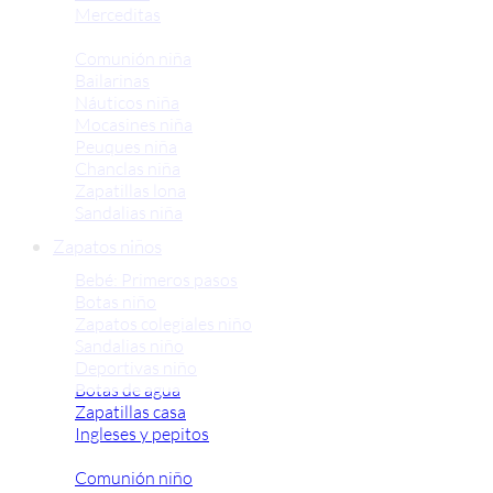
Merceditas
Comunión niña
Bailarinas
Náuticos niña
Mocasines niña
Peuques niña
Chanclas niña
Zapatillas lona
Sandalias niña
Zapatos niños
Bebé: Primeros pasos
Botas niño
Zapatos colegiales niño
Sandalias niño
Deportivas niño
Botas de agua
Zapatillas casa
Ingleses y pepitos
Comunión niño