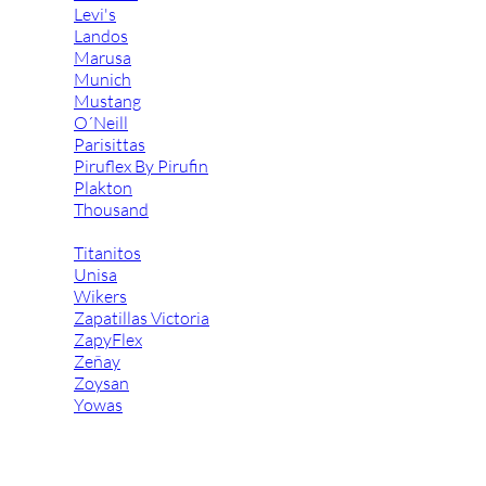
Levi's
Landos
Marusa
Munich
Mustang
O´Neill
Parisittas
Piruflex By Pirufin
Plakton
Thousand
Titanitos
Unisa
Wikers
Zapatillas Victoria
ZapyFlex
Zeñay
Zoysan
Yowas
marcas ropa
Lion of Porches
Marina's