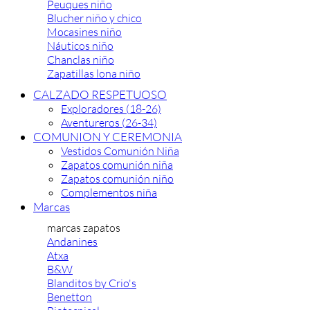
Peuques niño
Blucher niño y chico
Mocasines niño
Náuticos niño
Chanclas niño
Zapatillas lona niño
CALZADO RESPETUOSO
Exploradores (18-26)
Aventureros (26-34)
COMUNION Y CEREMONIA
Vestidos Comunión Niña
Zapatos comunión niña
Zapatos comunión niño
Complementos niña
Marcas
marcas zapatos
Andanines
Atxa
B&W
Blanditos by Crio's
Benetton