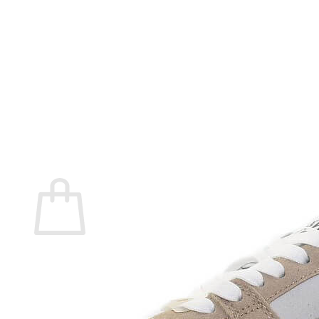
Marita Rial
Zapatos OUTLET
Zapatos Niña OUTLET
Zapatos Niño OUTLET
Buscar
por:
Buscar
por:
0
Carrito
No hay productos en el carrito.
Volver a la tienda