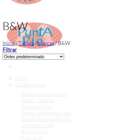
B&W
Inicio
/
Tienda
/
Marcas
/
B&W
Filtrar
Inicio
Zapatos niñas
Bebé: primeros pasos
Botas y botines
Botas de agua
Zapatillas estar en casa
Zapatillas deporte niña
Colegiales niña
Blucher niña
Pascualas