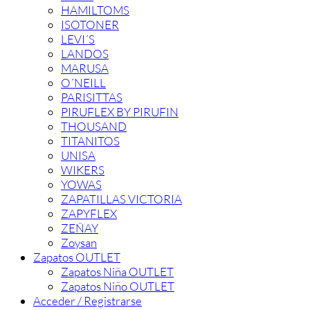
HAMILTOMS
ISOTONER
LEVI´S
LANDOS
MARUSA
O´NEILL
PARISITTAS
PIRUFLEX BY PIRUFIN
THOUSAND
TITANITOS
UNISA
WIKERS
YOWAS
ZAPATILLAS VICTORIA
ZAPYFLEX
ZEÑAY
Zoysan
Zapatos OUTLET
Zapatos Niña OUTLET
Zapatos Niño OUTLET
Acceder / Registrarse