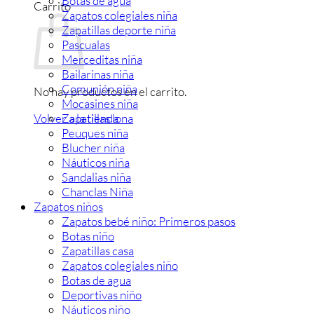
Botas de agua
Carrito
Zapatos colegiales niña
Zapatillas deporte niña
Pascualas
Merceditas niña
Bailarinas niña
Comunión niña
No hay productos en el carrito.
Mocasines niña
Zapatillas lona
Volver a la tienda
Peuques niña
Blucher niña
Náuticos niña
Sandalias niña
Chanclas Niña
Zapatos niños
Zapatos bebé niño: Primeros pasos
Botas niño
Zapatillas casa
Zapatos colegiales niño
Botas de agua
Deportivas niño
Náuticos niño