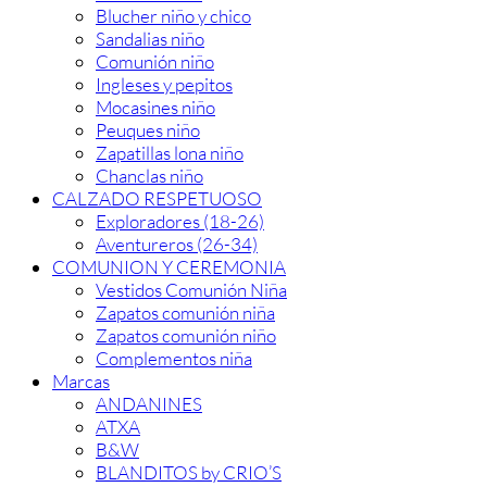
Blucher niño y chico
Sandalias niño
Comunión niño
Ingleses y pepitos
Mocasines niño
Peuques niño
Zapatillas lona niño
Chanclas niño
CALZADO RESPETUOSO
Exploradores (18-26)
Aventureros (26-34)
COMUNION Y CEREMONIA
Vestidos Comunión Niña
Zapatos comunión niña
Zapatos comunión niño
Complementos niña
Marcas
ANDANINES
ATXA
B&W
BLANDITOS by CRIO’S