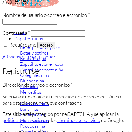
Acceder
Obligatorio
Nombre de usuario o correo electrónico
*
Inicio
Obligatorio
Contraseña
*
Zapatos niñas
Recuérdame
Acceso
Bebé: primeros pasos
Botas y botines
¿Olvidaste la contraseña?
Botas de agua
Zapatillas estar en casa
Registrarse
Zapatillas deporte niña
Colegiales niña
Blucher niña
Obligatorio
Dirección de correo electrónico
*
Pascualas
Merceditas
Se enviará un enlace a tu dirección de correo electrónico
para establecer una nueva contraseña.
Comunión niña
Bailarinas
Este sitio está protegido por reCAPTCHA y se aplican la
Náuticos niña
política de privacidad
y los
términos de servicio
de Google.
Mocasines niña
Peuques niña
Sus datos personales se usarán para respaldar su experiencia
Chanclas niña