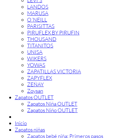
LEVI´S
LANDOS
MARUSA
O´NEILL
PARISITTAS
PIRUFLEX BY PIRUFIN
THOUSAND
TITANITOS
UNISA
WIKERS
YOWAS
ZAPATILLAS VICTORIA
ZAPYFLEX
ZEÑAY
Zoysan
Zapatos OUTLET
Zapatos Niña OUTLET
Zapatos Niño OUTLET
Inicio
Zapatos niñas
Zapatos bebé niña: Primeros pasos