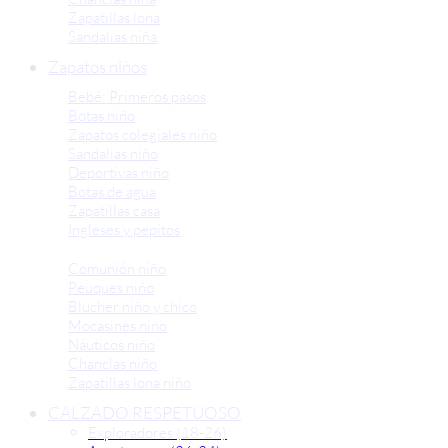
Zapatillas lona
Sandalias niña
Zapatos niños
Bebé: Primeros pasos
Botas niño
Zapatos colegiales niño
Sandalias niño
Deportivas niño
Botas de agua
Zapatillas casa
Ingleses y pepitos
Comunión niño
Peuques niño
Blucher niño y chico
Mocasines niño
Náuticos niño
Chanclas niño
Zapatillas lona niño
CALZADO RESPETUOSO
Exploradores (18-26)