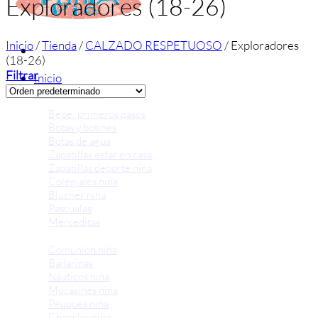
Exploradores (18-26)
Inicio
/
Tienda
/
CALZADO RESPETUOSO
/
Exploradores
(18-26)
Filtrar
Inicio
Zapatos niñas
Bebé: primeros pasos
Botas y botines
Botas de agua
Zapatillas estar en casa
Zapatillas deporte niña
Colegiales niña
Blucher niña
Pascualas
Merceditas
Comunión niña
Bailarinas
Náuticos niña
Mocasines niña
Peuques niña
Chanclas niña