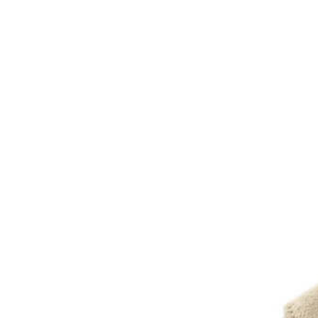
Chuches
Chupetín
Coqueflex
Donia complementos
Eli
Flexi Nens
Garzón Kids
Gioseppo
Gorila
Gux's
Hamiltoms
Isotoner
Levi's
Landos
Marusa
Munich
Mustang
O´Neill
Parisittas
Piruflex By Pirufin
Plakton
Thousand