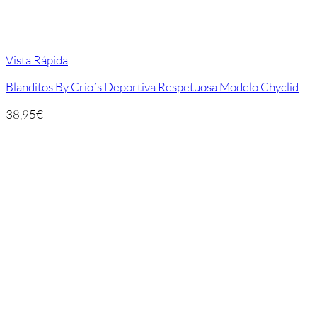
Vista Rápida
Blanditos By Crio´s Deportiva Respetuosa Modelo Chyclid
38,95
€