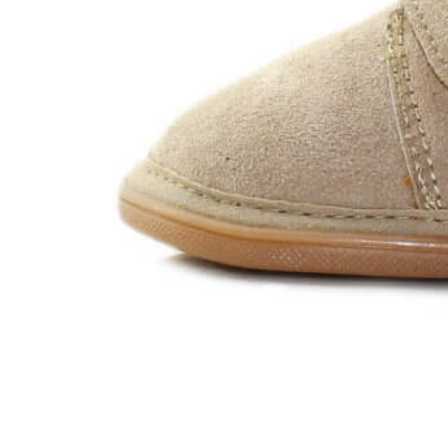
Titanitos
Unisa
Wikers
Zapatillas Victoria
ZapyFlex
Zeñay
Zoysan
Yowas
marcas ropa
Lion of Porches
Marina's
Marita Rial
Zapatos OUTLET
Zapatos Niña OUTLET
Zapatos Niño OUTLET
Buscar
por:
Buscar
por:
0