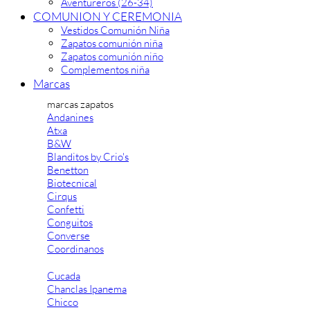
Aventureros (26-34)
COMUNION Y CEREMONIA
Vestidos Comunión Niña
Zapatos comunión niña
Zapatos comunión niño
Complementos niña
Marcas
marcas zapatos
Andanines
Atxa
B&W
Blanditos by Crio's
Benetton
Biotecnical
Cirqus
Confetti
Conguitos
Converse
Coordinanos
Cucada
Chanclas Ipanema
Chicco