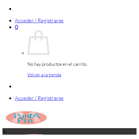
Saltar
al
Acceder / Registrarse
contenido
0
No hay productos en el carrito.
Volver a la tienda
Acceder / Registrarse
%