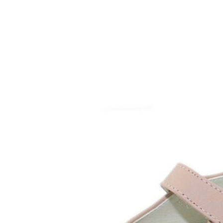
Inicio
Zapatos niñas
Bebé: primeros pasos
Botas y botines
Botas de agua
Zapatillas estar en casa
Zapatillas deporte niña
Colegiales niña
Blucher niña
Pascualas
Merceditas
Comunión niña
Bailarinas
Náuticos niña
Mocasines niña
Peuques niña
Chanclas niña