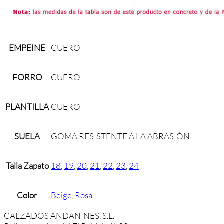
EMPEINE
CUERO
FORRO
CUERO
PLANTILLA
CUERO
SUELA
GOMA RESISTENTE A LA ABRASIÓN
Talla Zapato
18
,
19
,
20
,
21
,
22
,
23
,
24
Color
Beige
,
Rosa
CALZADOS ANDANINES, S.L.