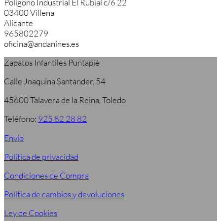
Poligono Industrial El Rubial c/6 22
03400 Villena
Alicante
965802279
oficina@andanines.es
Zapatos Infantiles Puntapié
Calle Joaquina Santander, 54
45600 Talavera de la Reina, Toledo
Teléfono:
925 82 28 82
Envío
Política de privacidad
Condiciones de Compra
Política de cambios y devoluciones
Ley de Cookies