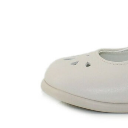
Chuches
Chupetín
Coqueflex
Donia complementos
Eli
Flexi Nens
Garzón Kids
Gioseppo
Gorila
Gux's
Hamiltoms
Isotoner
Levi's
Landos
Marusa
Munich
Mustang
O´Neill
Parisittas
Piruflex By Pirufin
Plakton
Thousand