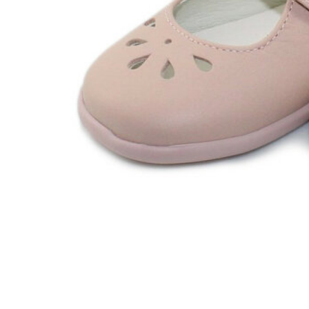
Zapatillas lona
Sandalias niña
Zapatos niños
Bebé: Primeros pasos
Botas niño
Zapatos colegiales niño
Sandalias niño
Deportivas niño
Botas de agua
Zapatillas casa
Ingleses y pepitos
Comunión niño
Peuques niño
Blucher niño y chico
Mocasines niño
Náuticos niño
Chanclas niño
Zapatillas lona niño
CALZADO RESPETUOSO
Exploradores (18-26)