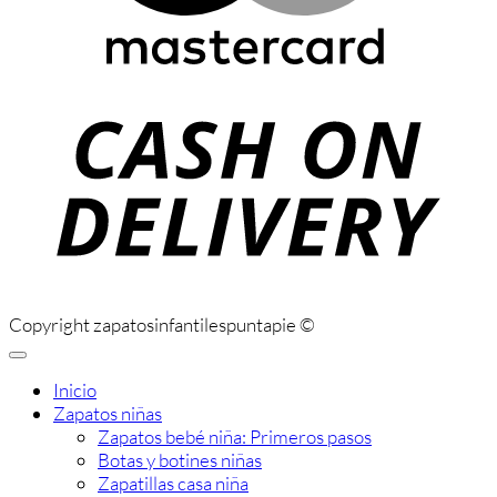
C
D
Copyright zapatosinfantilespuntapie ©
Inicio
Zapatos niñas
Zapatos bebé niña: Primeros pasos
Botas y botines niñas
Zapatillas casa niña