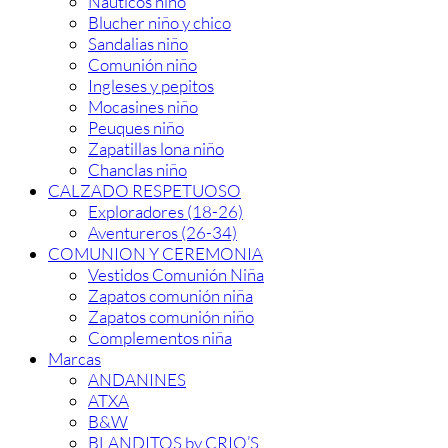
Náuticos niño
Blucher niño y chico
Sandalias niño
Comunión niño
Ingleses y pepitos
Mocasines niño
Peuques niño
Zapatillas lona niño
Chanclas niño
CALZADO RESPETUOSO
Exploradores (18-26)
Aventureros (26-34)
COMUNION Y CEREMONIA
Vestidos Comunión Niña
Zapatos comunión niña
Zapatos comunión niño
Complementos niña
Marcas
ANDANINES
ATXA
B&W
BLANDITOS by CRIO’S