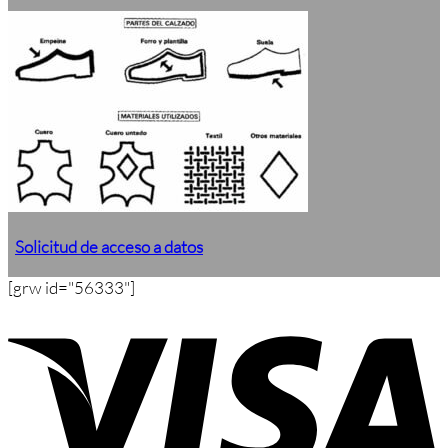
Solicitud de acceso a datos
[grw id="56333"]
V