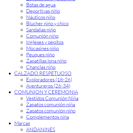
Botas de agua
Deportivas niño
Náuticos niño
Blucher niño y chico
Sandalias niño
Comunión niño
Ingleses y pepitos
Mocasines niño
Peuques niño
Zapatillas lona niño
Chanclas niño
CALZADO RESPETUOSO
Exploradores (18-26)
Aventureros (26-34)
COMUNION Y CEREMONIA
Vestidos Comunión Niña
Zapatos comunión niña
Zapatos comunión niño
Complementos niña
Marcas
ANDANINES