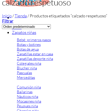
calzado respetuoso
Inicio
/
Tienda
/
Productos etiquetados “calzado respetuoso”
Filtrar
Inicio
Zapatos niñas
Bebé: primeros pasos
Botas y botines
Botas de agua
Zapatillas estar en casa
Zapatillas deporte niña
Colegiales niña
Blucher niña
Pascualas
Merceditas
Comunión niña
Bailarinas
Náuticos niña
Mocasines niña
Peuques niña
Chanclas niña