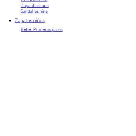
Zapatillas lona
Sandalias niña
Zapatos niños
Bebé: Primeros pasos
Botas niño
Zapatos colegiales niño
Sandalias niño
Deportivas niño
Botas de agua
Zapatillas casa
Ingleses y pepitos
Comunión niño
Peuques niño
Blucher niño y chico
Mocasines niño
Náuticos niño
Chanclas niño
Zapatillas lona niño
CALZADO RESPETUOSO
Exploradores (18-26)