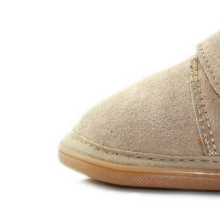
Aventureros (26-34)
COMUNION Y CEREMONIA
Vestidos Comunión Niña
Zapatos comunión niña
Zapatos comunión niño
Complementos niña
Marcas
marcas zapatos
Andanines
Atxa
B&W
Blanditos by Crio's
Benetton
Biotecnical
Cirqus
Confetti
Conguitos
Converse
Coordinanos
Cucada
Chanclas Ipanema
Chicco