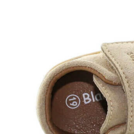
Titanitos
Unisa
Wikers
Zapatillas Victoria
ZapyFlex
Zeñay
Zoysan
Yowas
marcas ropa
Lion of Porches
Marina's
Marita Rial
Zapatos OUTLET
Zapatos Niña OUTLET
Zapatos Niño OUTLET
Buscar
por:
Buscar
por:
0