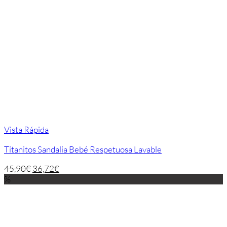
Vista Rápida
Titanitos Sandalia Bebé Respetuosa Lavable
45,90
€
36,72
€
%