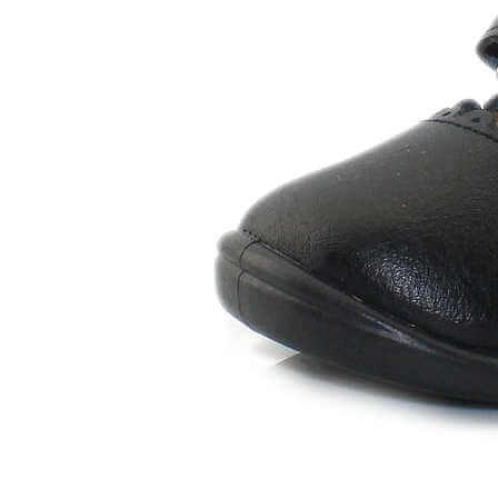
Chuches
Chupetín
Coqueflex
Donia complementos
Eli
Flexi Nens
Garzón Kids
Gioseppo
Gorila
Gux's
Hamiltoms
Isotoner
Levi's
Landos
Marusa
Munich
Mustang
O´Neill
Parisittas
Piruflex By Pirufin
Plakton
Thousand