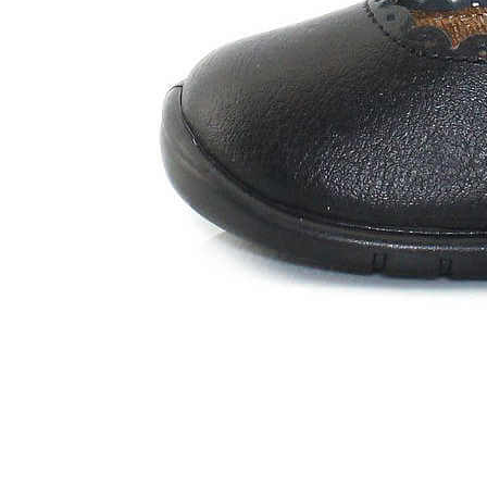
Zapatillas lona
Sandalias niña
Zapatos niños
Bebé: Primeros pasos
Botas niño
Zapatos colegiales niño
Sandalias niño
Deportivas niño
Botas de agua
Zapatillas casa
Ingleses y pepitos
Comunión niño
Peuques niño
Blucher niño y chico
Mocasines niño
Náuticos niño
Chanclas niño
Zapatillas lona niño
CALZADO RESPETUOSO
Exploradores (18-26)