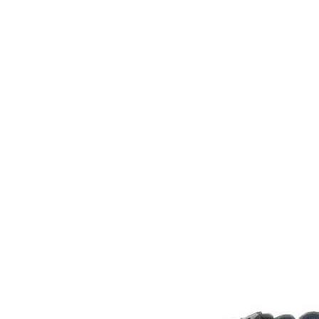
Inicio
Zapatos niñas
Bebé: primeros pasos
Botas y botines
Botas de agua
Zapatillas estar en casa
Zapatillas deporte niña
Colegiales niña
Blucher niña
Pascualas
Merceditas
Comunión niña
Bailarinas
Náuticos niña
Mocasines niña
Peuques niña
Chanclas niña