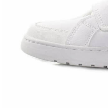
Titanitos
Unisa
Wikers
Zapatillas Victoria
ZapyFlex
Zeñay
Zoysan
Yowas
marcas ropa
Lion of Porches
Marina's
Marita Rial
Zapatos OUTLET
Zapatos Niña OUTLET
Zapatos Niño OUTLET
Buscar
por:
Buscar
por:
0