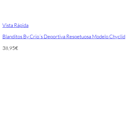
Vista Rápida
Blanditos By Crio´s Deportiva Respetuosa Modelo Chyclid
38,95
€