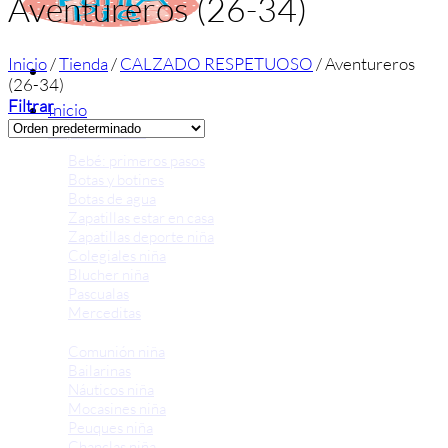
Aventureros (26-34)
Inicio
/
Tienda
/
CALZADO RESPETUOSO
/
Aventureros
(26-34)
Filtrar
Inicio
Zapatos niñas
Bebé: primeros pasos
Botas y botines
Botas de agua
Zapatillas estar en casa
Zapatillas deporte niña
Colegiales niña
Blucher niña
Pascualas
Merceditas
Comunión niña
Bailarinas
Náuticos niña
Mocasines niña
Peuques niña
Chanclas niña