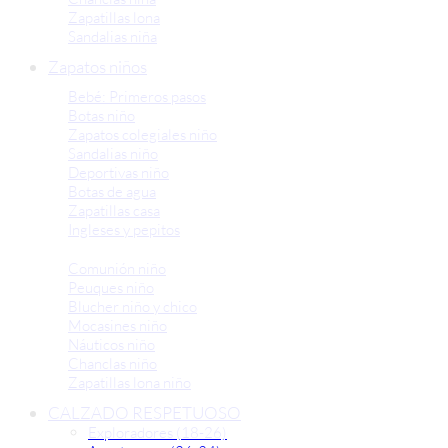
Zapatillas lona
Sandalias niña
Zapatos niños
Bebé: Primeros pasos
Botas niño
Zapatos colegiales niño
Sandalias niño
Deportivas niño
Botas de agua
Zapatillas casa
Ingleses y pepitos
Comunión niño
Peuques niño
Blucher niño y chico
Mocasines niño
Náuticos niño
Chanclas niño
Zapatillas lona niño
CALZADO RESPETUOSO
Exploradores (18-26)