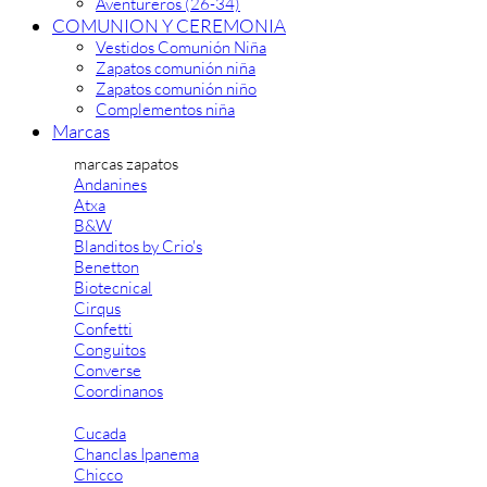
Aventureros (26-34)
COMUNION Y CEREMONIA
Vestidos Comunión Niña
Zapatos comunión niña
Zapatos comunión niño
Complementos niña
Marcas
marcas zapatos
Andanines
Atxa
B&W
Blanditos by Crio's
Benetton
Biotecnical
Cirqus
Confetti
Conguitos
Converse
Coordinanos
Cucada
Chanclas Ipanema
Chicco