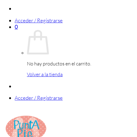
Saltar
al
Acceder / Registrarse
contenido
0
No hay productos en el carrito.
Volver a la tienda
Acceder / Registrarse