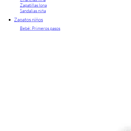
Zapatillas lona
Sandalias niña
Zapatos niños
Bebé: Primeros pasos
Botas niño
Zapatos colegiales niño
Sandalias niño
Deportivas niño
Botas de agua
Zapatillas casa
Ingleses y pepitos
Comunión niño
Peuques niño
Blucher niño y chico
Mocasines niño
Náuticos niño
Chanclas niño
Zapatillas lona niño
CALZADO RESPETUOSO
Exploradores (18-26)