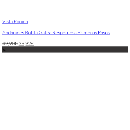
Vista Rápida
Andanines Botita Gatea Respetuosa Primeros Pasos
49,90
€
39,92
€
%