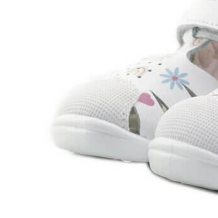
Aventureros (26-34)
COMUNION Y CEREMONIA
Vestidos Comunión Niña
Zapatos comunión niña
Zapatos comunión niño
Complementos niña
Marcas
marcas zapatos
Andanines
Atxa
B&W
Blanditos by Crio's
Benetton
Biotecnical
Cirqus
Confetti
Conguitos
Converse
Coordinanos
Cucada
Chanclas Ipanema
Chicco