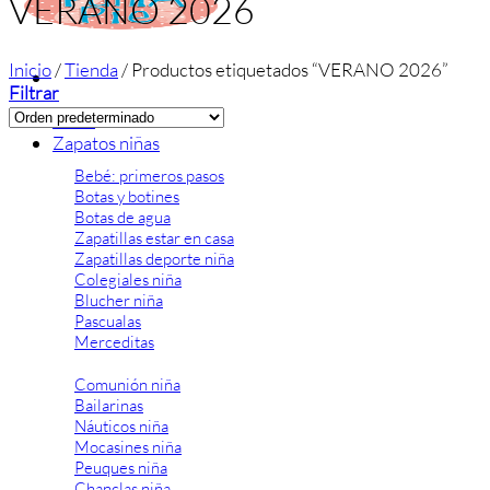
VERANO 2026
Inicio
/
Tienda
/
Productos etiquetados “VERANO 2026”
Filtrar
Inicio
Zapatos niñas
Bebé: primeros pasos
Botas y botines
Botas de agua
Zapatillas estar en casa
Zapatillas deporte niña
Colegiales niña
Blucher niña
Pascualas
Merceditas
Comunión niña
Bailarinas
Náuticos niña
Mocasines niña
Peuques niña
Chanclas niña