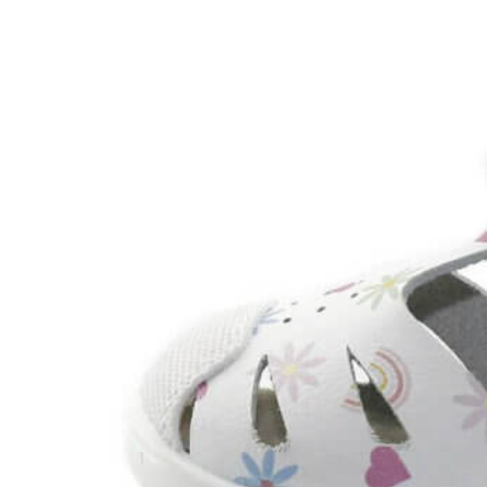
Titanitos
Unisa
Wikers
Zapatillas Victoria
ZapyFlex
Zeñay
Zoysan
Yowas
marcas ropa
Lion of Porches
Marina's
Marita Rial
Zapatos OUTLET
Zapatos Niña OUTLET
Zapatos Niño OUTLET
Buscar
por:
Buscar
por:
0