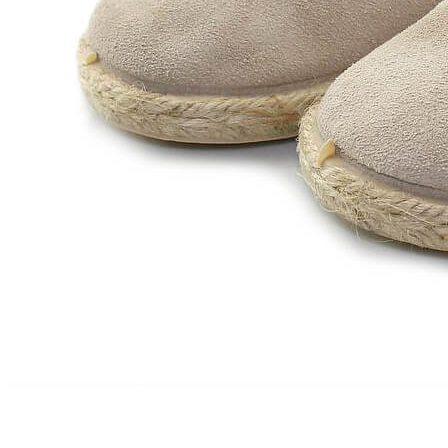
Zapatillas lona
Sandalias niña
Zapatos niños
Bebé: Primeros pasos
Botas niño
Zapatos colegiales niño
Sandalias niño
Deportivas niño
Botas de agua
Zapatillas casa
Ingleses y pepitos
Comunión niño
Peuques niño
Blucher niño y chico
Mocasines niño
Náuticos niño
Chanclas niño
Zapatillas lona niño
CALZADO RESPETUOSO
Exploradores (18-26)