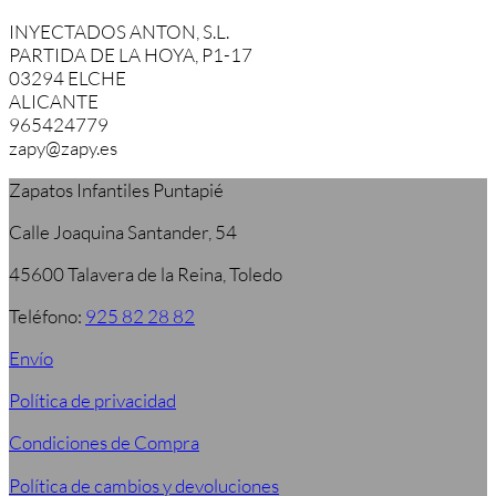
INYECTADOS ANTON, S.L.
PARTIDA DE LA HOYA, P1-17
03294 ELCHE
ALICANTE
965424779
zapy@zapy.es
Zapatos Infantiles Puntapié
Calle Joaquina Santander, 54
45600 Talavera de la Reina, Toledo
Teléfono:
925 82 28 82
Envío
Política de privacidad
Condiciones de Compra
Política de cambios y devoluciones