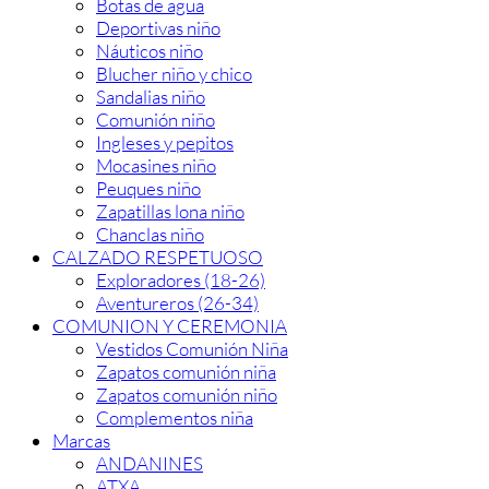
Botas de agua
Deportivas niño
Náuticos niño
Blucher niño y chico
Sandalias niño
Comunión niño
Ingleses y pepitos
Mocasines niño
Peuques niño
Zapatillas lona niño
Chanclas niño
CALZADO RESPETUOSO
Exploradores (18-26)
Aventureros (26-34)
COMUNION Y CEREMONIA
Vestidos Comunión Niña
Zapatos comunión niña
Zapatos comunión niño
Complementos niña
Marcas
ANDANINES
ATXA