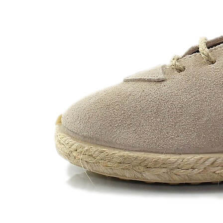
Chuches
Chupetín
Coqueflex
Donia complementos
Eli
Flexi Nens
Garzón Kids
Gioseppo
Gorila
Gux's
Hamiltoms
Isotoner
Levi's
Landos
Marusa
Munich
Mustang
O´Neill
Parisittas
Piruflex By Pirufin
Plakton
Thousand