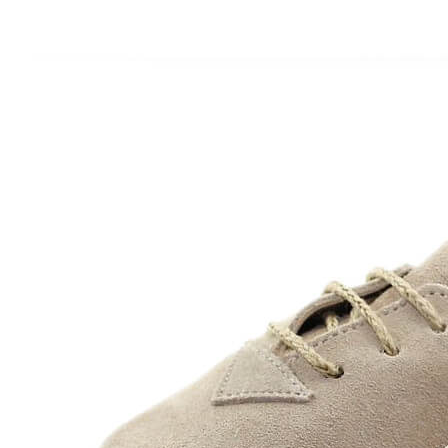
Inicio
Zapatos niñas
Bebé: primeros pasos
Botas y botines
Botas de agua
Zapatillas estar en casa
Zapatillas deporte niña
Colegiales niña
Blucher niña
Pascualas
Merceditas
Comunión niña
Bailarinas
Náuticos niña
Mocasines niña
Peuques niña
Chanclas niña