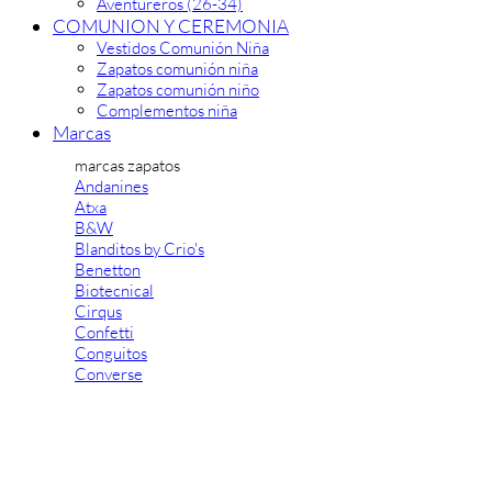
Aventureros (26-34)
COMUNION Y CEREMONIA
Vestidos Comunión Niña
Zapatos comunión niña
Zapatos comunión niño
Complementos niña
Marcas
marcas zapatos
Andanines
Atxa
B&W
Blanditos by Crio's
Benetton
Biotecnical
Cirqus
Confetti
Conguitos
Converse
Coordinanos
Cucada
Chanclas Ipanema
Chicco