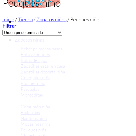
Peuques niño
Inicio
/
Tienda
/
Zapatos niños
/
Peuques niño
Filtrar
Inicio
Zapatos niñas
Bebé: primeros pasos
Botas y botines
Botas de agua
Zapatillas estar en casa
Zapatillas deporte niña
Colegiales niña
Blucher niña
Pascualas
Merceditas
Comunión niña
Bailarinas
Náuticos niña
Mocasines niña
Peuques niña
Chanclas niña