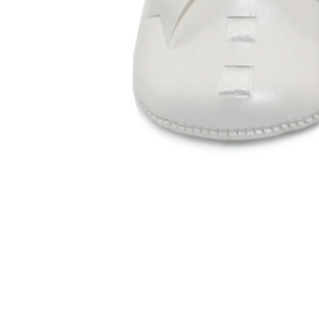
Titanitos
Unisa
Wikers
Zapatillas Victoria
ZapyFlex
Zeñay
Zoysan
Yowas
marcas ropa
Lion of Porches
Marina's
Marita Rial
Zapatos OUTLET
Zapatos Niña OUTLET
Zapatos Niño OUTLET
Buscar
por:
Buscar
por:
0