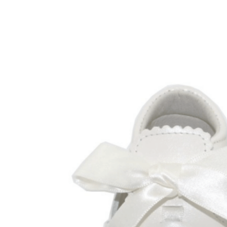
Chuches
Chupetín
Coqueflex
Donia complementos
Eli
Flexi Nens
Garzón Kids
Gioseppo
Gorila
Gux's
Hamiltoms
Isotoner
Levi's
Landos
Marusa
Munich
Mustang
O´Neill
Parisittas
Piruflex By Pirufin
Plakton
Thousand