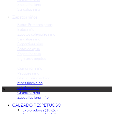
Zapatillas lona
Sandalias niña
Zapatos niños
Bebé: Primeros pasos
Botas niño
Zapatos colegiales niño
Sandalias niño
Deportivas niño
Botas de agua
Zapatillas casa
Ingleses y pepitos
Comunión niño
Peuques niño
Blucher niño y chico
Mocasines niño
Náuticos niño
%
Chanclas niño
Zapatillas lona niño
CALZADO RESPETUOSO
Exploradores (18-26)