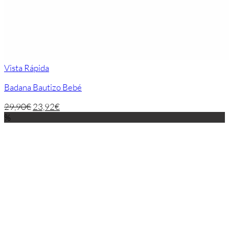
Vista Rápida
Badana Bautizo Bebé
29,90
€
23,92
€
%