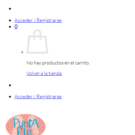
Saltar
al
Acceder / Registrarse
contenido
0
No hay productos en el carrito.
Volver a la tienda
Acceder / Registrarse