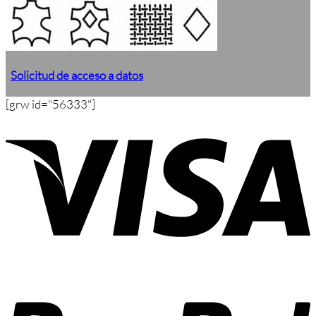
Solicitud de acceso a datos
[grw id="56333"]
V
P