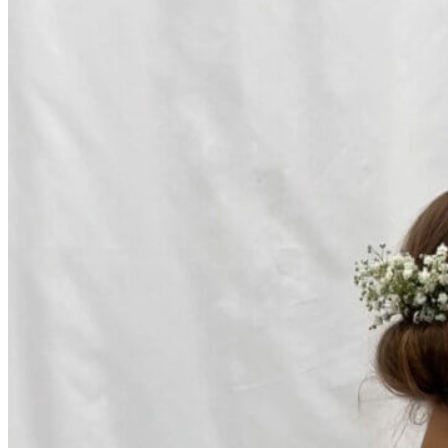
Inicio
Zapatos niñas
Bebé: primeros pasos
Botas y botines
Botas de agua
Zapatillas estar en casa
Zapatillas deporte niña
Colegiales niña
Blucher niña
Pascualas
Merceditas
Comunión niña
Bailarinas
Náuticos niña
Mocasines niña
Peuques niña
Chanclas niña