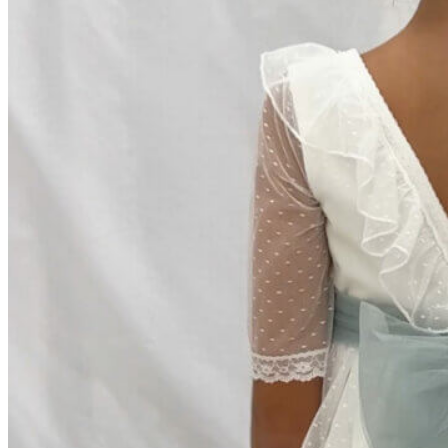
Zapatillas lona
Sandalias niña
Zapatos niños
Bebé: Primeros pasos
Botas niño
Zapatos colegiales niño
Sandalias niño
Deportivas niño
Botas de agua
Zapatillas casa
Ingleses y pepitos
Comunión niño
Peuques niño
Blucher niño y chico
Mocasines niño
Náuticos niño
Chanclas niño
Zapatillas lona niño
CALZADO RESPETUOSO
Exploradores (18-26)