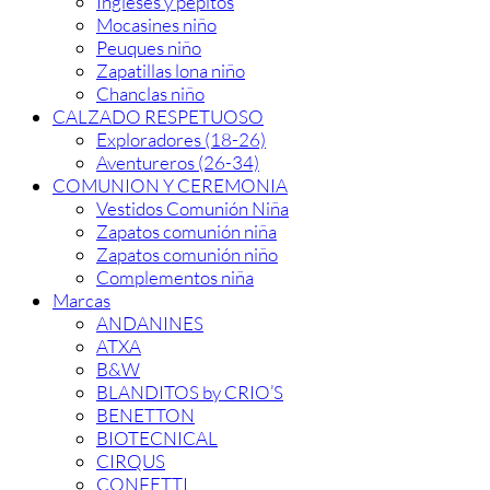
Ingleses y pepitos
Mocasines niño
Peuques niño
Zapatillas lona niño
Chanclas niño
CALZADO RESPETUOSO
Exploradores (18-26)
Aventureros (26-34)
COMUNION Y CEREMONIA
Vestidos Comunión Niña
Zapatos comunión niña
Zapatos comunión niño
Complementos niña
Marcas
ANDANINES
ATXA
B&W
BLANDITOS by CRIO’S
BENETTON
BIOTECNICAL
CIRQUS
CONFETTI