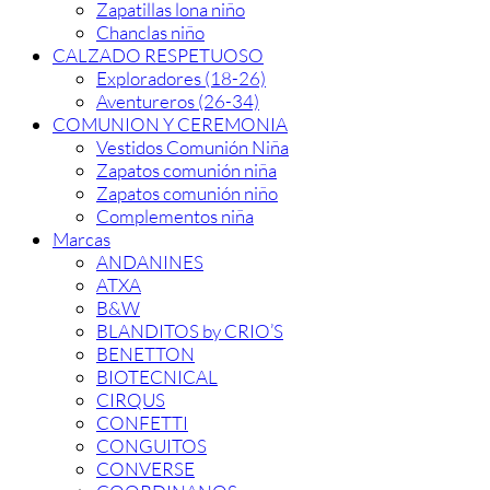
Zapatillas lona niño
Chanclas niño
CALZADO RESPETUOSO
Exploradores (18-26)
Aventureros (26-34)
COMUNION Y CEREMONIA
Vestidos Comunión Niña
Zapatos comunión niña
Zapatos comunión niño
Complementos niña
Marcas
ANDANINES
ATXA
B&W
BLANDITOS by CRIO’S
BENETTON
BIOTECNICAL
CIRQUS
CONFETTI
CONGUITOS
CONVERSE