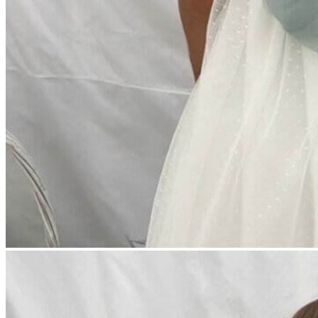
Aventureros (26-34)
COMUNION Y CEREMONIA
Vestidos Comunión Niña
Zapatos comunión niña
Zapatos comunión niño
Complementos niña
Marcas
marcas zapatos
Andanines
Atxa
B&W
Blanditos by Crio's
Benetton
Biotecnical
Cirqus
Confetti
Conguitos
Converse
Coordinanos
Cucada
Chanclas Ipanema
Chicco