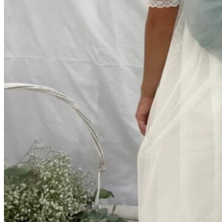
Titanitos
Unisa
Wikers
Zapatillas Victoria
ZapyFlex
Zeñay
Zoysan
Yowas
marcas ropa
Lion of Porches
Marina's
Marita Rial
Zapatos OUTLET
Zapatos Niña OUTLET
Zapatos Niño OUTLET
Buscar
por:
Buscar
por:
0