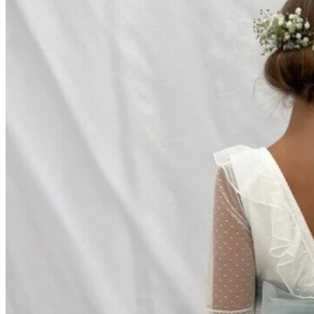
Chuches
Chupetín
Coqueflex
Donia complementos
Eli
Flexi Nens
Garzón Kids
Gioseppo
Gorila
Gux's
Hamiltoms
Isotoner
Levi's
Landos
Marusa
Munich
Mustang
O´Neill
Parisittas
Piruflex By Pirufin
Plakton
Thousand