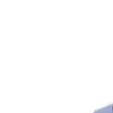
Inicio
Zapatos niñas
Bebé: primeros pasos
Botas y botines
Botas de agua
Zapatillas estar en casa
Zapatillas deporte niña
Colegiales niña
Blucher niña
Pascualas
Merceditas
Comunión niña
Bailarinas
Náuticos niña
Mocasines niña
Peuques niña
Chanclas niña