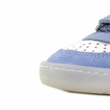
Chuches
Chupetín
Coqueflex
Donia complementos
Eli
Flexi Nens
Garzón Kids
Gioseppo
Gorila
Gux's
Hamiltoms
Isotoner
Levi's
Landos
Marusa
Munich
Mustang
O´Neill
Parisittas
Piruflex By Pirufin
Plakton
Thousand