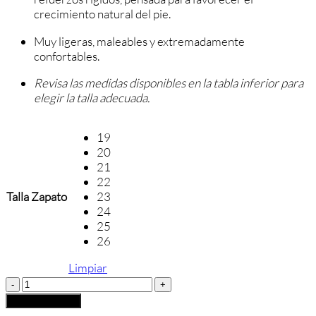
crecimiento natural del pie.
Muy ligeras, maleables y extremadamente
confortables.
Revisa las medidas disponibles en la tabla inferior para
elegir la talla adecuada.
19
20
21
22
Talla Zapato
23
24
25
26
Limpiar
Blanditos
By
Añadir al carrito
Crio