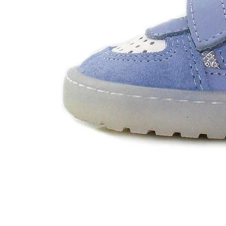
Zapatillas lona
Sandalias niña
Zapatos niños
Bebé: Primeros pasos
Botas niño
Zapatos colegiales niño
Sandalias niño
Deportivas niño
Botas de agua
Zapatillas casa
Ingleses y pepitos
Comunión niño
Peuques niño
Blucher niño y chico
Mocasines niño
Náuticos niño
Chanclas niño
Zapatillas lona niño
CALZADO RESPETUOSO
Exploradores (18-26)