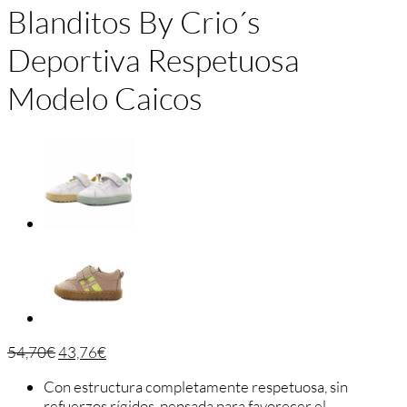
Blanditos By Crio´s
Deportiva Respetuosa
Modelo Caicos
54,70
€
43,76
€
Con estructura completamente respetuosa, sin
refuerzos rígidos, pensada para favorecer el