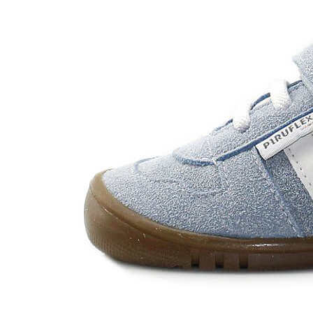
Chuches
Chupetín
Coqueflex
Donia complementos
Eli
Flexi Nens
Garzón Kids
Gioseppo
Gorila
Gux's
Hamiltoms
Isotoner
Levi's
Landos
Marusa
Munich
Mustang
O´Neill
Parisittas
Piruflex By Pirufin
Plakton
Thousand