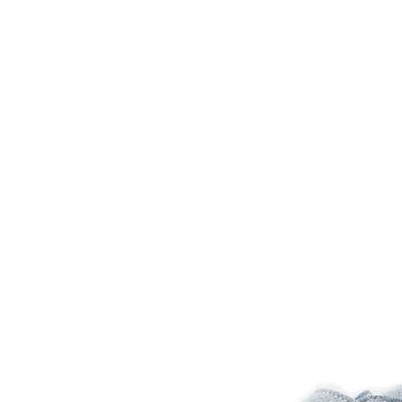
Inicio
Zapatos niñas
Bebé: primeros pasos
Botas y botines
Botas de agua
Zapatillas estar en casa
Zapatillas deporte niña
Colegiales niña
Blucher niña
Pascualas
Merceditas
Comunión niña
Bailarinas
Náuticos niña
Mocasines niña
Peuques niña
Chanclas niña