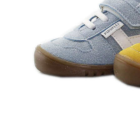
Zapatillas lona
Sandalias niña
Zapatos niños
Bebé: Primeros pasos
Botas niño
Zapatos colegiales niño
Sandalias niño
Deportivas niño
Botas de agua
Zapatillas casa
Ingleses y pepitos
Comunión niño
Peuques niño
Blucher niño y chico
Mocasines niño
Náuticos niño
Chanclas niño
Zapatillas lona niño
CALZADO RESPETUOSO
Exploradores (18-26)