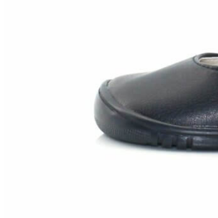
Aventureros (26-34)
COMUNION Y CEREMONIA
Vestidos Comunión Niña
Zapatos comunión niña
Zapatos comunión niño
Complementos niña
Marcas
marcas zapatos
Andanines
Atxa
B&W
Blanditos by Crio's
Benetton
Biotecnical
Cirqus
Confetti
Conguitos
Converse
Coordinanos
Cucada
Chanclas Ipanema
Chicco