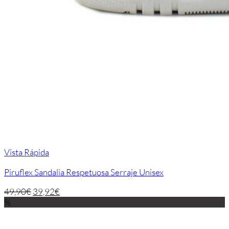
Vista Rápida
Piruflex Sandalia Respetuosa Serraje Unisex
49,90
€
39,92
€
%