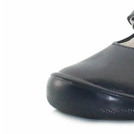
Titanitos
Unisa
Wikers
Zapatillas Victoria
ZapyFlex
Zeñay
Zoysan
Yowas
marcas ropa
Lion of Porches
Marina's
Marita Rial
Zapatos OUTLET
Zapatos Niña OUTLET
Zapatos Niño OUTLET
Buscar
por:
Buscar
por:
0