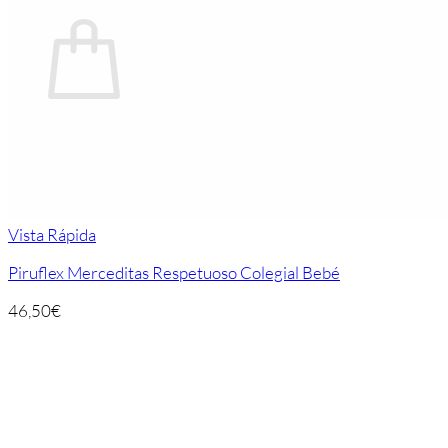
Carrito
No hay productos en el carrito.
Volver a la tienda
Vista Rápida
Piruflex Merceditas Respetuoso Colegial Bebé
46,50
€