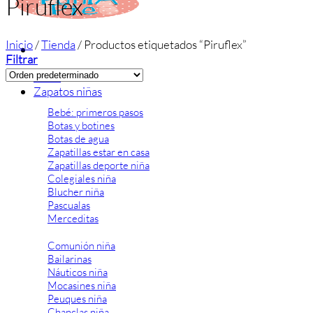
Piruflex
Inicio
/
Tienda
/
Productos etiquetados “Piruflex”
Filtrar
Inicio
Zapatos niñas
Bebé: primeros pasos
Botas y botines
Botas de agua
Zapatillas estar en casa
Zapatillas deporte niña
Colegiales niña
Blucher niña
Pascualas
Merceditas
Comunión niña
Bailarinas
Náuticos niña
Mocasines niña
Peuques niña
Chanclas niña