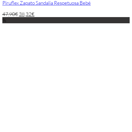
Piruflex Zapato Sandalia Respetuosa Bebé
47,90
€
38,32
€
%