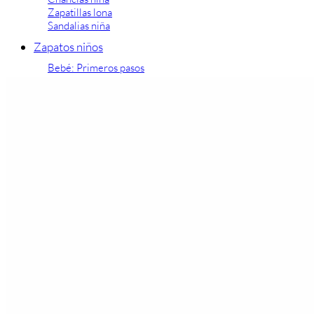
Zapatillas lona
Sandalias niña
Zapatos niños
Bebé: Primeros pasos
Botas niño
Zapatos colegiales niño
Sandalias niño
Deportivas niño
Botas de agua
Zapatillas casa
Ingleses y pepitos
Comunión niño
Peuques niño
Blucher niño y chico
Mocasines niño
Náuticos niño
Chanclas niño
Zapatillas lona niño
CALZADO RESPETUOSO
Exploradores (18-26)