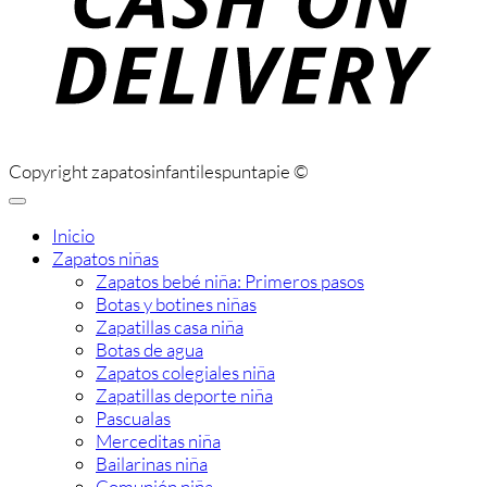
Copyright zapatosinfantilespuntapie ©
Inicio
Zapatos niñas
Zapatos bebé niña: Primeros pasos
Botas y botines niñas
Zapatillas casa niña
Botas de agua
Zapatos colegiales niña
Zapatillas deporte niña
Pascualas
Merceditas niña
Bailarinas niña
Comunión niña