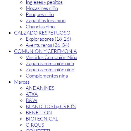
Ingleses y pepitos
Mocasines niño
Peuques niño
Zapatillas lona niño
Chanclas niño
CALZADO RESPETUOSO
Exploradores (18-26)
Aventureros (26-34)
COMUNION Y CEREMONIA
Vestidos Comunión Niña
Zapatos comunión niña
Zapatos comunión niño
Complementos niña
Marcas
ANDANINES
ATXA
B&W
BLANDITOS by CRIO’S
BENETTON
BIOTECNICAL
CIRQUS
CONFETTI