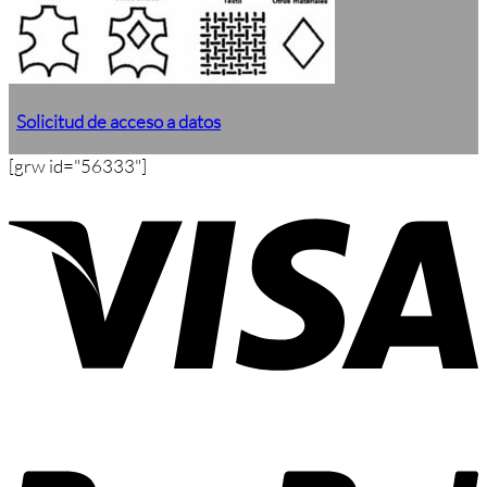
Solicitud de acceso a datos
[grw id="56333"]
V
P