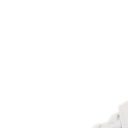
Inicio
Zapatos niñas
Bebé: primeros pasos
Botas y botines
Botas de agua
Zapatillas estar en casa
Zapatillas deporte niña
Colegiales niña
Blucher niña
Pascualas
Merceditas
Comunión niña
Bailarinas
Náuticos niña
Mocasines niña
Peuques niña
Chanclas niña