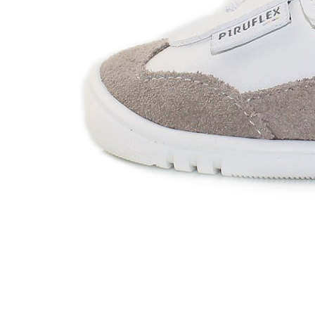
Zapatillas lona
Sandalias niña
Zapatos niños
Bebé: Primeros pasos
Botas niño
Zapatos colegiales niño
Sandalias niño
Deportivas niño
Botas de agua
Zapatillas casa
Ingleses y pepitos
Comunión niño
Peuques niño
Blucher niño y chico
Mocasines niño
Náuticos niño
Chanclas niño
Zapatillas lona niño
CALZADO RESPETUOSO
Exploradores (18-26)