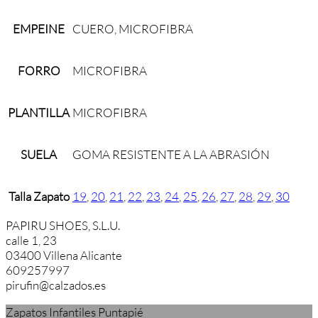
EMPEINE
CUERO, MICROFIBRA
FORRO
MICROFIBRA
PLANTILLA
MICROFIBRA
SUELA
GOMA RESISTENTE A LA ABRASIÓN
Talla Zapato
19
,
20
,
21
,
22
,
23
,
24
,
25
,
26
,
27
,
28
,
29
,
30
PAPIRU SHOES, S.L.U.
calle 1, 23
03400 Villena Alicante
609257997
pirufin@calzados.es
Zapatos Infantiles Puntapié