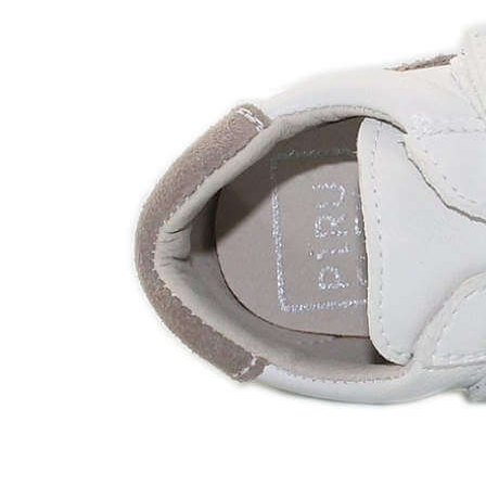
Chuches
Chupetín
Coqueflex
Donia complementos
Eli
Flexi Nens
Garzón Kids
Gioseppo
Gorila
Gux's
Hamiltoms
Isotoner
Levi's
Landos
Marusa
Munich
Mustang
O´Neill
Parisittas
Piruflex By Pirufin
Plakton
Thousand