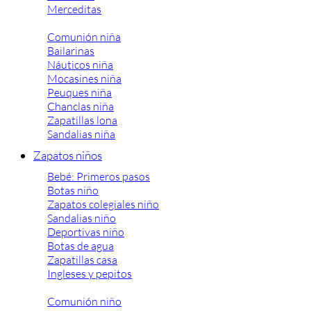
Merceditas
Comunión niña
Bailarinas
Náuticos niña
Mocasines niña
Peuques niña
Chanclas niña
Zapatillas lona
Sandalias niña
Zapatos niños
Bebé: Primeros pasos
Botas niño
Zapatos colegiales niño
Sandalias niño
Deportivas niño
Botas de agua
Zapatillas casa
Ingleses y pepitos
Comunión niño