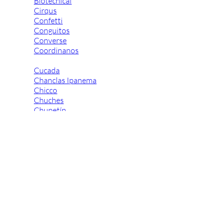
Biotecnical
Cirqus
Confetti
Conguitos
Converse
Coordinanos
Cucada
Chanclas Ipanema
Chicco
Chuches
Chupetín
Coqueflex
Donia complementos
Eli
Flexi Nens
Garzón Kids
Gioseppo
Gorila
Gux's
Hamiltoms
Isotoner