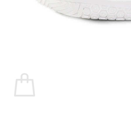
Marita Rial
Zapatos OUTLET
Zapatos Niña OUTLET
Zapatos Niño OUTLET
Buscar
por:
Buscar
por:
0
Carrito
No hay productos en el carrito.
Volver a la tienda