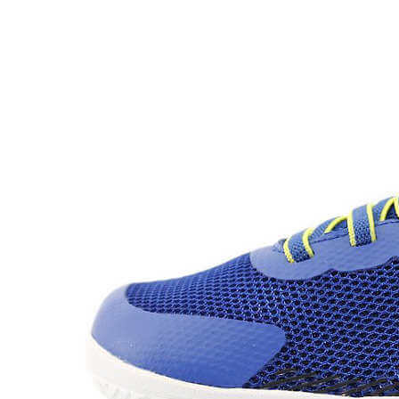
Levi's
Landos
Marusa
Munich
Mustang
O´Neill
Parisittas
Piruflex By Pirufin
Plakton
Thousand
Titanitos
Unisa
Wikers
Zapatillas Victoria
ZapyFlex
Zeñay
Zoysan
Yowas
marcas ropa
Lion of Porches
Marina's