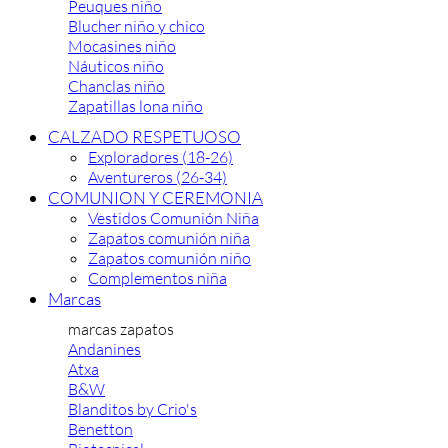
Peuques niño
Blucher niño y chico
Mocasines niño
Náuticos niño
Chanclas niño
Zapatillas lona niño
CALZADO RESPETUOSO
Exploradores (18-26)
Aventureros (26-34)
COMUNION Y CEREMONIA
Vestidos Comunión Niña
Zapatos comunión niña
Zapatos comunión niño
Complementos niña
Marcas
marcas zapatos
Andanines
Atxa
B&W
Blanditos by Crio's
Benetton