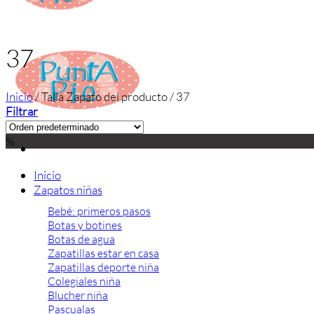
37
Inicio
/
Talla Zapato del producto
/
37
Filtrar
%
Inicio
Zapatos niñas
Bebé: primeros pasos
Botas y botines
Botas de agua
Zapatillas estar en casa
Zapatillas deporte niña
Colegiales niña
Blucher niña
Pascualas