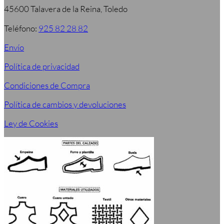
45600 Talavera de la Reina, Toledo
Teléfono:
925 82 28 82
Envío
Política de privacidad
Condiciones de Compra
Política de cambios y devoluciones
Ley de Cookies