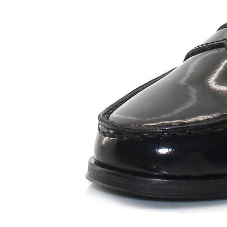
Chuches
Chupetín
Coqueflex
Donia complementos
Eli
Flexi Nens
Garzón Kids
Gioseppo
Gorila
Gux's
Hamiltoms
Isotoner
Levi's
Landos
Marusa
Munich
Mustang
O´Neill
Parisittas
Piruflex By Pirufin
Plakton
Thousand