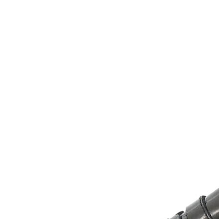
Inicio
Zapatos niñas
Bebé: primeros pasos
Botas y botines
Botas de agua
Zapatillas estar en casa
Zapatillas deporte niña
Colegiales niña
Blucher niña
Pascualas
Merceditas
Comunión niña
Bailarinas
Náuticos niña
Mocasines niña
Peuques niña
Chanclas niña