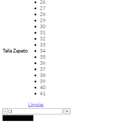
26
27
28
29
30
31
32
33
Talla Zapato
34
35
36
37
38
39
40
41
Limpiar
Castellano
Colegial
Añadir al carrito
Antifaz
Unisex