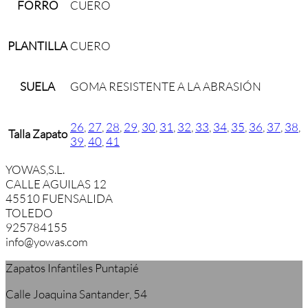
FORRO
CUERO
PLANTILLA
CUERO
SUELA
GOMA RESISTENTE A LA ABRASIÓN
26
,
27
,
28
,
29
,
30
,
31
,
32
,
33
,
34
,
35
,
36
,
37
,
38
,
Talla Zapato
39
,
40
,
41
YOWAS,S.L.
CALLE AGUILAS 12
45510 FUENSALIDA
TOLEDO
925784155
info@yowas.com
Zapatos Infantiles Puntapié
Calle Joaquina Santander, 54