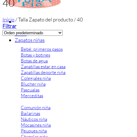
40
Inicio
/
Talla Zapato del producto
/
40
Filtrar
Inicio
Zapatos niñas
Bebé: primeros pasos
Botas y botines
Botas de agua
Zapatillas estar en casa
Zapatillas deporte niña
Colegiales niña
Blucher niña
Pascualas
Merceditas
Comunión niña
Bailarinas
Náuticos niña
Mocasines niña
Peuques niña
Chanclas niña