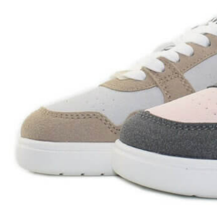
Aventureros (26-34)
COMUNION Y CEREMONIA
Vestidos Comunión Niña
Zapatos comunión niña
Zapatos comunión niño
Complementos niña
Marcas
marcas zapatos
Andanines
Atxa
B&W
Blanditos by Crio's
Benetton
Biotecnical
Cirqus
Confetti
Conguitos
Converse
Coordinanos
Cucada
Chanclas Ipanema
Chicco