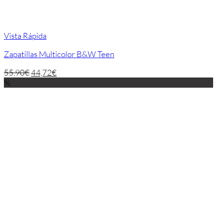
Vista Rápida
Zapatillas Multicolor B&W Teen
55,90
€
44,72
€
%