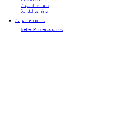
Zapatillas lona
Sandalias niña
Zapatos niños
Bebé: Primeros pasos
Botas niño
Zapatos colegiales niño
Sandalias niño
Deportivas niño
Botas de agua
Zapatillas casa
Ingleses y pepitos
Comunión niño
Peuques niño
Blucher niño y chico
Mocasines niño
Náuticos niño
Chanclas niño
Zapatillas lona niño
CALZADO RESPETUOSO
Exploradores (18-26)