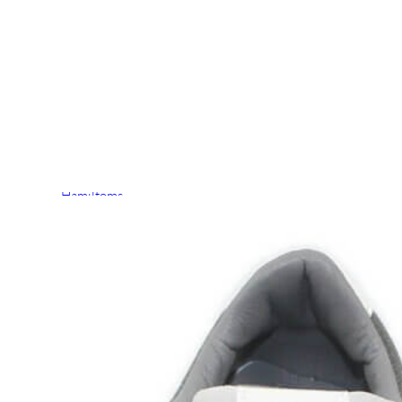
Chuches
Chupetín
Coqueflex
Donia complementos
Eli
Flexi Nens
Garzón Kids
Gioseppo
Gorila
Gux's
Hamiltoms
Isotoner
Levi's
Landos
Marusa
Munich
Mustang
O´Neill
Parisittas
Piruflex By Pirufin
Plakton
Thousand