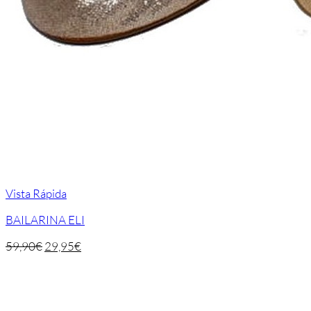
Vista Rápida
BAILARINA ELI
59,90
€
29,95
€