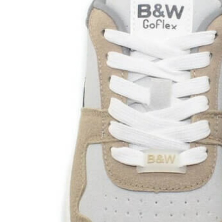
Titanitos
Unisa
Wikers
Zapatillas Victoria
ZapyFlex
Zeñay
Zoysan
Yowas
marcas ropa
Lion of Porches
Marina's
Marita Rial
Zapatos OUTLET
Zapatos Niña OUTLET
Zapatos Niño OUTLET
Buscar
por:
Buscar
por:
0