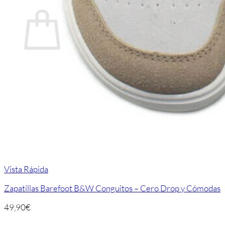
Carrito
No hay productos en el carrito.
Volver a la tienda
Vista Rápida
Zapatillas Barefoot B&W Conguitos – Cero Drop y Cómodas
49,90
€