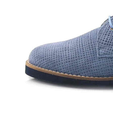
Chuches
Chupetín
Coqueflex
Donia complementos
Eli
Flexi Nens
Garzón Kids
Gioseppo
Gorila
Gux's
Hamiltoms
Isotoner
Levi's
Landos
Marusa
Munich
Mustang
O´Neill
Parisittas
Piruflex By Pirufin
Plakton
Thousand