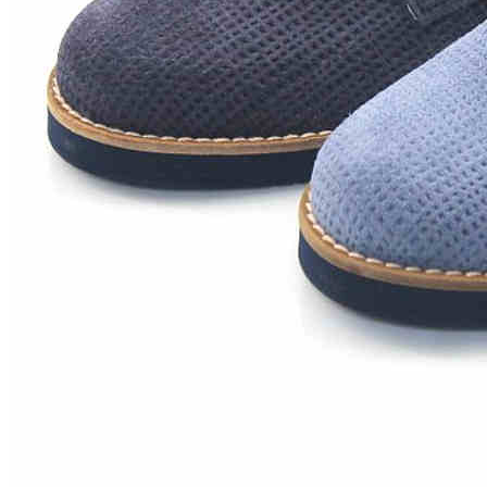
Zapatillas lona
Sandalias niña
Zapatos niños
Bebé: Primeros pasos
Botas niño
Zapatos colegiales niño
Sandalias niño
Deportivas niño
Botas de agua
Zapatillas casa
Ingleses y pepitos
Comunión niño
Peuques niño
Blucher niño y chico
Mocasines niño
Náuticos niño
Chanclas niño
Zapatillas lona niño
CALZADO RESPETUOSO
Exploradores (18-26)