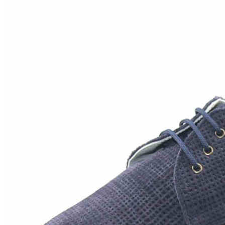
Inicio
Zapatos niñas
Bebé: primeros pasos
Botas y botines
Botas de agua
Zapatillas estar en casa
Zapatillas deporte niña
Colegiales niña
Blucher niña
Pascualas
Merceditas
Comunión niña
Bailarinas
Náuticos niña
Mocasines niña
Peuques niña
Chanclas niña