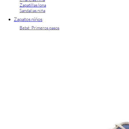
Zapatillas lona
Sandalias niña
Zapatos niños
Bebé: Primeros pasos
Botas niño
Zapatos colegiales niño
Sandalias niño
Deportivas niño
Botas de agua
Zapatillas casa
Ingleses y pepitos
Comunión niño
Peuques niño
Blucher niño y chico
Mocasines niño
Náuticos niño
Chanclas niño
Zapatillas lona niño
CALZADO RESPETUOSO
Exploradores (18-26)