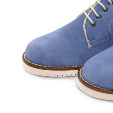
Aventureros (26-34)
COMUNION Y CEREMONIA
Vestidos Comunión Niña
Zapatos comunión niña
Zapatos comunión niño
Complementos niña
Marcas
marcas zapatos
Andanines
Atxa
B&W
Blanditos by Crio's
Benetton
Biotecnical
Cirqus
Confetti
Conguitos
Converse
Coordinanos
Cucada
Chanclas Ipanema
Chicco