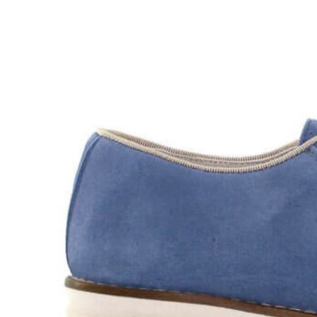
Titanitos
Unisa
Wikers
Zapatillas Victoria
ZapyFlex
Zeñay
Zoysan
Yowas
marcas ropa
Lion of Porches
Marina's
Marita Rial
Zapatos OUTLET
Zapatos Niña OUTLET
Zapatos Niño OUTLET
Buscar
por:
Buscar
por:
0