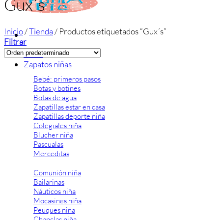
Gux´s
Inicio
/
Tienda
/
Productos etiquetados “Gux´s”
Filtrar
Inicio
Zapatos niñas
Bebé: primeros pasos
Botas y botines
Botas de agua
Zapatillas estar en casa
Zapatillas deporte niña
Colegiales niña
Blucher niña
Pascualas
Merceditas
Comunión niña
Bailarinas
Náuticos niña
Mocasines niña
Peuques niña
Chanclas niña