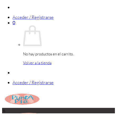
Saltar
al
Acceder / Registrarse
contenido
0
No hay productos en el carrito.
Volver a la tienda
Acceder / Registrarse
%