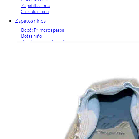
Zapatillas lona
Sandalias niña
Zapatos niños
Bebé: Primeros pasos
Botas niño
Zapatos colegiales niño
Sandalias niño
Deportivas niño
Botas de agua
Zapatillas casa
Ingleses y pepitos
Comunión niño
Peuques niño
Blucher niño y chico
Mocasines niño
Náuticos niño
Chanclas niño
Zapatillas lona niño
CALZADO RESPETUOSO
Exploradores (18-26)