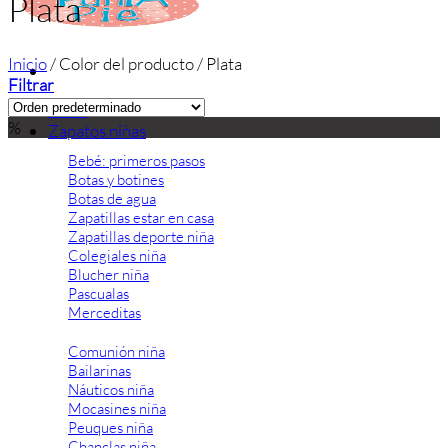
Plata
Inicio
/
Color del producto
/
Plata
Filtrar
Inicio
%
Zapatos niñas
Bebé: primeros pasos
Botas y botines
Botas de agua
Zapatillas estar en casa
Zapatillas deporte niña
Colegiales niña
Blucher niña
Pascualas
Merceditas
Comunión niña
Bailarinas
Náuticos niña
Mocasines niña
Peuques niña
Chanclas niña