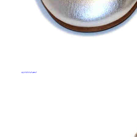
Chuches
Chupetín
Coqueflex
Donia complementos
Eli
Flexi Nens
Garzón Kids
Gioseppo
Gorila
Gux's
Hamiltoms
Isotoner
Levi's
Landos
Marusa
Munich
Mustang
O´Neill
Parisittas
Piruflex By Pirufin
Plakton
Thousand