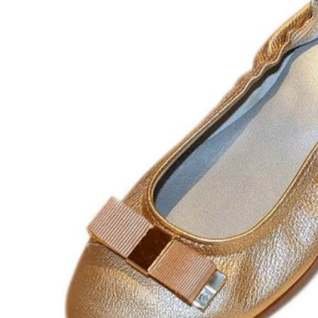
Titanitos
Unisa
Wikers
Zapatillas Victoria
ZapyFlex
Zeñay
Zoysan
Yowas
marcas ropa
Lion of Porches
Marina's
Marita Rial
Zapatos OUTLET
Zapatos Niña OUTLET
Zapatos Niño OUTLET
Buscar
por:
Buscar
por:
0