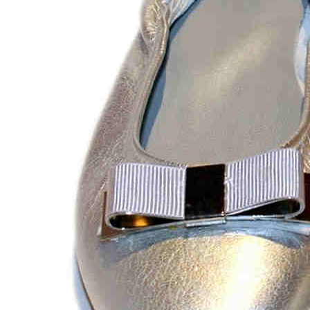
Aventureros (26-34)
COMUNION Y CEREMONIA
Vestidos Comunión Niña
Zapatos comunión niña
Zapatos comunión niño
Complementos niña
Marcas
marcas zapatos
Andanines
Atxa
B&W
Blanditos by Crio's
Benetton
Biotecnical
Cirqus
Confetti
Conguitos
Converse
Coordinanos
Cucada
Chanclas Ipanema
Chicco