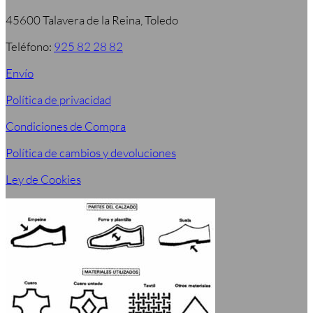
45600 Talavera de la Reina, Toledo
Teléfono:
925 82 28 82
Envío
Política de privacidad
Condiciones de Compra
Política de cambios y devoluciones
Ley de Cookies