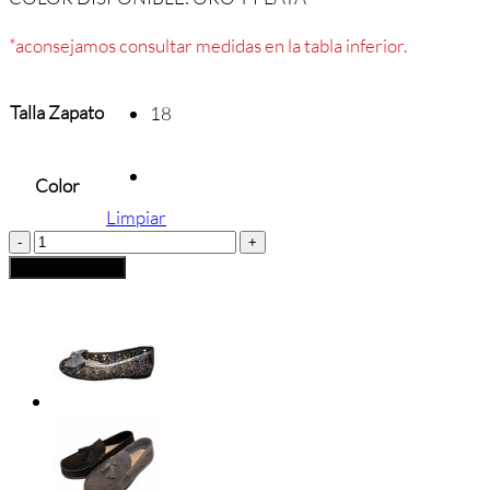
*aconsejamos consultar medidas en la tabla inferior.
Talla Zapato
18
Color
Limpiar
MERCEDITAS
BEBÉ
Añadir al carrito
ELI
cantidad