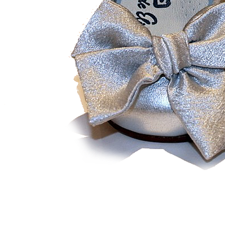
Zapatillas lona
Sandalias niña
Zapatos niños
Bebé: Primeros pasos
Botas niño
Zapatos colegiales niño
Sandalias niño
Deportivas niño
Botas de agua
Zapatillas casa
Ingleses y pepitos
Comunión niño
Peuques niño
Blucher niño y chico
Mocasines niño
Náuticos niño
Chanclas niño
Zapatillas lona niño
CALZADO RESPETUOSO
Exploradores (18-26)