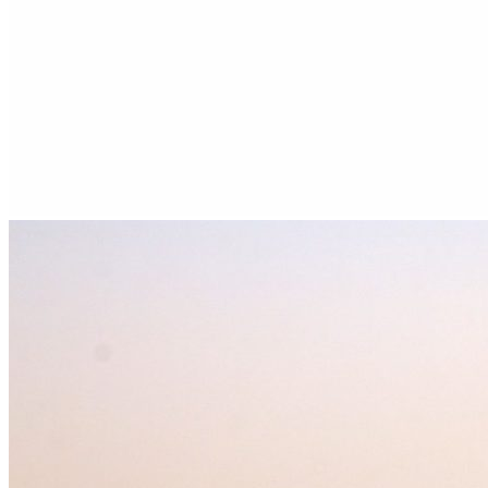
Titanitos
Unisa
Wikers
Zapatillas Victoria
ZapyFlex
Zeñay
Zoysan
Yowas
marcas ropa
Lion of Porches
Marina's
Marita Rial
Zapatos OUTLET
Zapatos Niña OUTLET
Zapatos Niño OUTLET
Buscar
por:
Buscar
por:
0