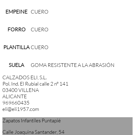
EMPEINE
CUERO
FORRO
CUERO
PLANTILLA
CUERO
SUELA
GOMA RESISTENTE A LA ABRASIÓN
CALZADOS ELI, S.L.
Pol. Ind. El Rubial calle 2 nº 141
03400 VILLENA
ALICANTE
969660435
eli@eli1957.com
Zapatos Infantiles Puntapié
Calle Joaquina Santander, 54