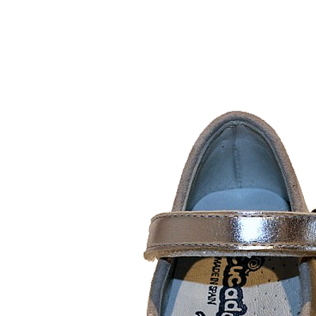
Inicio
Zapatos niñas
Bebé: primeros pasos
Botas y botines
Botas de agua
Zapatillas estar en casa
Zapatillas deporte niña
Colegiales niña
Blucher niña
Pascualas
Merceditas
Comunión niña
Bailarinas
Náuticos niña
Mocasines niña
Peuques niña
Chanclas niña