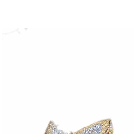
Aventureros (26-34)
COMUNION Y CEREMONIA
Vestidos Comunión Niña
Zapatos comunión niña
Zapatos comunión niño
Complementos niña
Marcas
marcas zapatos
Andanines
Atxa
B&W
Blanditos by Crio's
Benetton
Biotecnical
Cirqus
Confetti
Conguitos
Converse
Coordinanos
Cucada
Chanclas Ipanema
Chicco