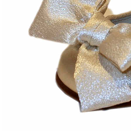
Chuches
Chupetín
Coqueflex
Donia complementos
Eli
Flexi Nens
Garzón Kids
Gioseppo
Gorila
Gux's
Hamiltoms
Isotoner
Levi's
Landos
Marusa
Munich
Mustang
O´Neill
Parisittas
Piruflex By Pirufin
Plakton
Thousand