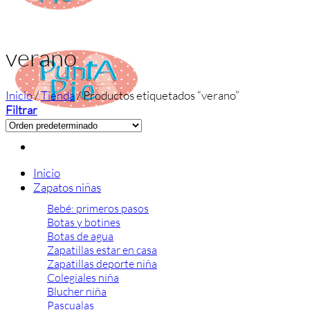
verano
Inicio
/
Tienda
/
Productos etiquetados “verano”
Filtrar
Inicio
Zapatos niñas
Bebé: primeros pasos
Botas y botines
Botas de agua
Zapatillas estar en casa
Zapatillas deporte niña
Colegiales niña
Blucher niña
Pascualas