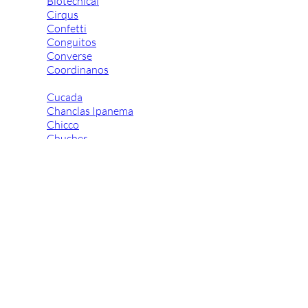
Biotecnical
Cirqus
Confetti
Conguitos
Converse
Coordinanos
Cucada
Chanclas Ipanema
Chicco
Chuches
Chupetín
Coqueflex
Donia complementos
Eli
Flexi Nens
Garzón Kids
Gioseppo
Gorila
Gux's
Hamiltoms
Isotoner