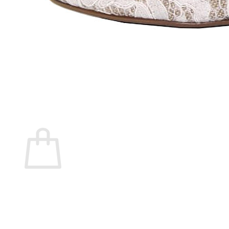
Marita Rial
Zapatos OUTLET
Zapatos Niña OUTLET
Zapatos Niño OUTLET
Buscar
por:
Buscar
por:
0
Carrito
No hay productos en el carrito.
Volver a la tienda