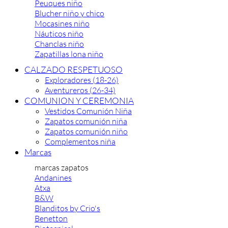
Peuques niño
Blucher niño y chico
Mocasines niño
Náuticos niño
Chanclas niño
Zapatillas lona niño
CALZADO RESPETUOSO
Exploradores (18-26)
Aventureros (26-34)
COMUNION Y CEREMONIA
Vestidos Comunión Niña
Zapatos comunión niña
Zapatos comunión niño
Complementos niña
Marcas
marcas zapatos
Andanines
Atxa
B&W
Blanditos by Crio's
Benetton