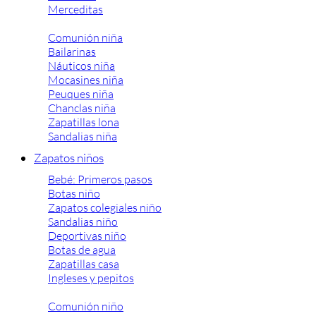
Merceditas
Comunión niña
Bailarinas
Náuticos niña
Mocasines niña
Peuques niña
Chanclas niña
Zapatillas lona
Sandalias niña
Zapatos niños
Bebé: Primeros pasos
Botas niño
Zapatos colegiales niño
Sandalias niño
Deportivas niño
Botas de agua
Zapatillas casa
Ingleses y pepitos
Comunión niño