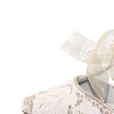
Levi's
Landos
Marusa
Munich
Mustang
O´Neill
Parisittas
Piruflex By Pirufin
Plakton
Thousand
Titanitos
Unisa
Wikers
Zapatillas Victoria
ZapyFlex
Zeñay
Zoysan
Yowas
marcas ropa
Lion of Porches
Marina's