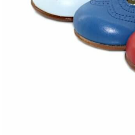
Zapatillas lona
Sandalias niña
Zapatos niños
Bebé: Primeros pasos
Botas niño
Zapatos colegiales niño
Sandalias niño
Deportivas niño
Botas de agua
Zapatillas casa
Ingleses y pepitos
Comunión niño
Peuques niño
Blucher niño y chico
Mocasines niño
Náuticos niño
Chanclas niño
Zapatillas lona niño
CALZADO RESPETUOSO
Exploradores (18-26)