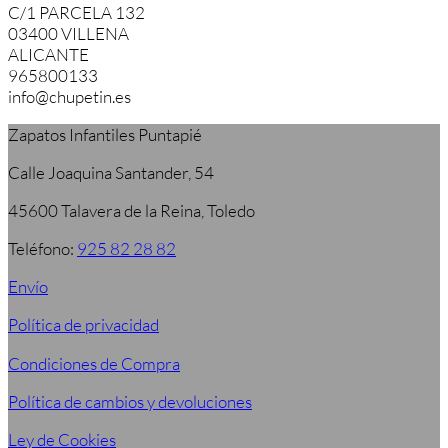
C/1 PARCELA 132
03400 VILLENA
ALICANTE
965800133
info@chupetin.es
Zapatos Infantiles Puntapié
Calle Joaquina Santander, 54
45600 Talavera de la Reina, Toledo
Teléfono:
925 82 28 82
Envío
Política de privacidad
Condiciones de Compra
Política de cambios y devoluciones
Ley de Cookies