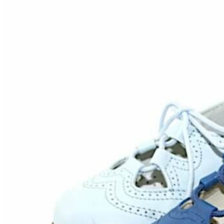
Inicio
Zapatos niñas
Bebé: primeros pasos
Botas y botines
Botas de agua
Zapatillas estar en casa
Zapatillas deporte niña
Colegiales niña
Blucher niña
Pascualas
Merceditas
Comunión niña
Bailarinas
Náuticos niña
Mocasines niña
Peuques niña
Chanclas niña