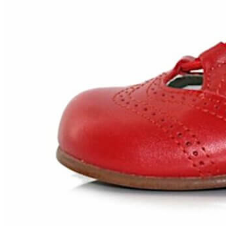
Chuches
Chupetín
Coqueflex
Donia complementos
Eli
Flexi Nens
Garzón Kids
Gioseppo
Gorila
Gux's
Hamiltoms
Isotoner
Levi's
Landos
Marusa
Munich
Mustang
O´Neill
Parisittas
Piruflex By Pirufin
Plakton
Thousand