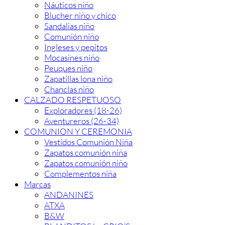
Náuticos niño
Blucher niño y chico
Sandalias niño
Comunión niño
Ingleses y pepitos
Mocasines niño
Peuques niño
Zapatillas lona niño
Chanclas niño
CALZADO RESPETUOSO
Exploradores (18-26)
Aventureros (26-34)
COMUNION Y CEREMONIA
Vestidos Comunión Niña
Zapatos comunión niña
Zapatos comunión niño
Complementos niña
Marcas
ANDANINES
ATXA
B&W