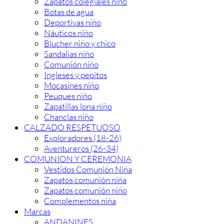
Zapatos colegiales niño
Botas de agua
Deportivas niño
Náuticos niño
Blucher niño y chico
Sandalias niño
Comunión niño
Ingleses y pepitos
Mocasines niño
Peuques niño
Zapatillas lona niño
Chanclas niño
CALZADO RESPETUOSO
Exploradores (18-26)
Aventureros (26-34)
COMUNION Y CEREMONIA
Vestidos Comunión Niña
Zapatos comunión niña
Zapatos comunión niño
Complementos niña
Marcas
ANDANINES