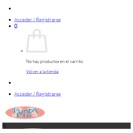
Saltar
al
Acceder / Registrarse
contenido
0
No hay productos en el carrito.
Volver a la tienda
Acceder / Registrarse
%