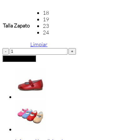
18
19
Talla Zapato
23
24
Limpiar
Zapato
Inglés
Añadir al carrito
Chupetín
cantidad