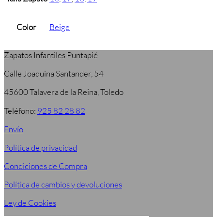
Color
Beige
Zapatos Infantiles Puntapié
Calle Joaquina Santander, 54
45600 Talavera de la Reina, Toledo
Teléfono:
925 82 28 82
Envío
Política de privacidad
Condiciones de Compra
Política de cambios y devoluciones
Ley de Cookies