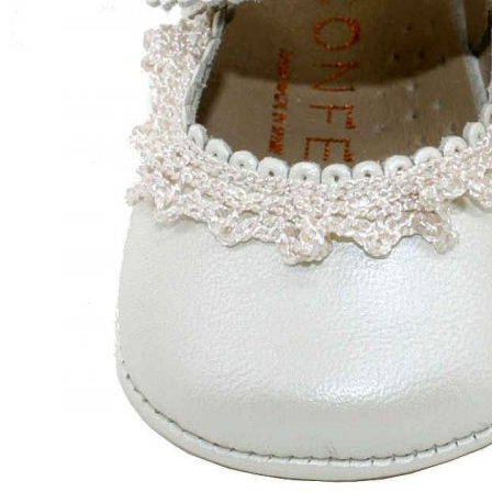
Chuches
Chupetín
Coqueflex
Donia complementos
Eli
Flexi Nens
Garzón Kids
Gioseppo
Gorila
Gux's
Hamiltoms
Isotoner
Levi's
Landos
Marusa
Munich
Mustang
O´Neill
Parisittas
Piruflex By Pirufin
Plakton
Thousand