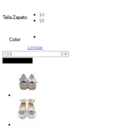
16
Talla Zapato
18
Color
Limpiar
BADANA
BEBÉ
Añadir al carrito
CONFETTI
cantidad