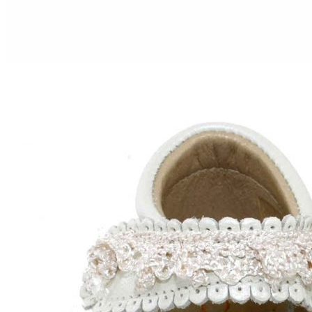
Aventureros (26-34)
COMUNION Y CEREMONIA
Vestidos Comunión Niña
Zapatos comunión niña
Zapatos comunión niño
Complementos niña
Marcas
marcas zapatos
Andanines
Atxa
B&W
Blanditos by Crio's
Benetton
Biotecnical
Cirqus
Confetti
Conguitos
Converse
Coordinanos
Cucada
Chanclas Ipanema
Chicco