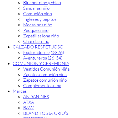
Blucher niño y chico
Sandalias niño
Comunión niño
Ingleses y pepitos
Mocasines niño
Peuques niño
Zapatillas lona niño
Chanclas niño
CALZADO RESPETUOSO
Exploradores (18-26)
Aventureros (26-34)
COMUNION Y CEREMONIA
Vestidos Comunión Niña
Zapatos comunión niña
Zapatos comunión niño
Complementos niña
Marcas
ANDANINES
ATXA
B&W
BLANDITOS by CRIO’S