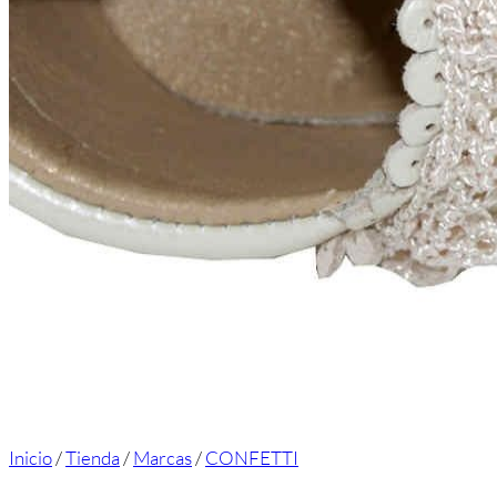
Inicio
/
Tienda
/
Marcas
/
CONFETTI