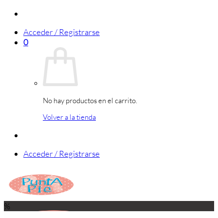
Saltar
al
Acceder / Registrarse
contenido
0
No hay productos en el carrito.
Volver a la tienda
Acceder / Registrarse
%