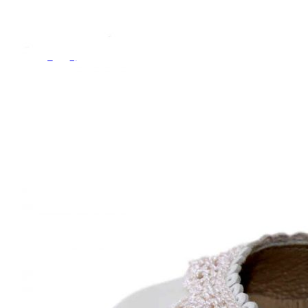
Titanitos
Unisa
Wikers
Zapatillas Victoria
ZapyFlex
Zeñay
Zoysan
Yowas
marcas ropa
Lion of Porches
Marina's
Marita Rial
Zapatos OUTLET
Zapatos Niña OUTLET
Zapatos Niño OUTLET
Buscar
por:
Buscar
por:
0