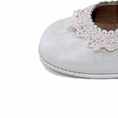
Zapatillas lona
Sandalias niña
Zapatos niños
Bebé: Primeros pasos
Botas niño
Zapatos colegiales niño
Sandalias niño
Deportivas niño
Botas de agua
Zapatillas casa
Ingleses y pepitos
Comunión niño
Peuques niño
Blucher niño y chico
Mocasines niño
Náuticos niño
Chanclas niño
Zapatillas lona niño
CALZADO RESPETUOSO
Exploradores (18-26)