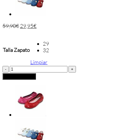
59,90
€
29,95
€
29
Talla Zapato
32
Limpiar
Manoletina
Flor
Añadir al carrito
Chupetín
cantidad