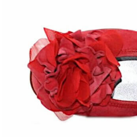
Chuches
Chupetín
Coqueflex
Donia complementos
Eli
Flexi Nens
Garzón Kids
Gioseppo
Gorila
Gux's
Hamiltoms
Isotoner
Levi's
Landos
Marusa
Munich
Mustang
O´Neill
Parisittas
Piruflex By Pirufin
Plakton
Thousand