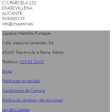
C/1 PARCELA 132
03400 VILLENA
ALICANTE
965800133
info@chupetin.es
Zapatos Infantiles Puntapié
Calle Joaquina Santander, 54
45600 Talavera de la Reina, Toledo
Teléfono:
925 82 28 82
Envío
Política de privacidad
Condiciones de Compra
Política de cambios y devoluciones
Ley de Cookies