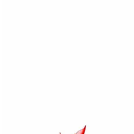
Inicio
Zapatos niñas
Bebé: primeros pasos
Botas y botines
Botas de agua
Zapatillas estar en casa
Zapatillas deporte niña
Colegiales niña
Blucher niña
Pascualas
Merceditas
Comunión niña
Bailarinas
Náuticos niña
Mocasines niña
Peuques niña
Chanclas niña