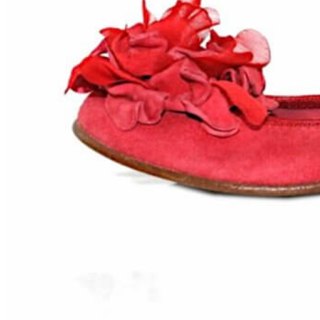
Zapatillas lona
Sandalias niña
Zapatos niños
Bebé: Primeros pasos
Botas niño
Zapatos colegiales niño
Sandalias niño
Deportivas niño
Botas de agua
Zapatillas casa
Ingleses y pepitos
Comunión niño
Peuques niño
Blucher niño y chico
Mocasines niño
Náuticos niño
Chanclas niño
Zapatillas lona niño
CALZADO RESPETUOSO
Exploradores (18-26)