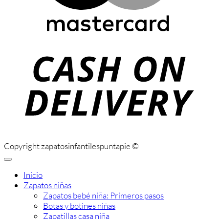
C
D
Copyright zapatosinfantilespuntapie ©
Inicio
Zapatos niñas
Zapatos bebé niña: Primeros pasos
Botas y botines niñas
Zapatillas casa niña