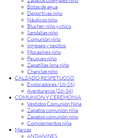
Zapatos colegiales niño
Botas de agua
Deportivas niño
Náuticos niño
Blucher niño y chico
Sandalias niño
Comunión niño
Ingleses y pepitos
Mocasines niño
Peuques niño
Zapatillas lona niño
Chanclas niño
CALZADO RESPETUOSO
Exploradores (18-26)
Aventureros (26-34)
COMUNION Y CEREMONIA
Vestidos Comunión Niña
Zapatos comunión niña
Zapatos comunión niño
Complementos niña
Marcas
ANDANINES