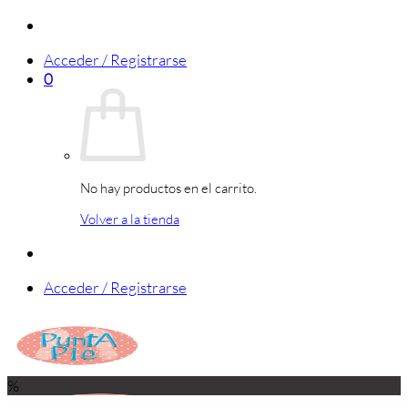
Saltar
al
Acceder / Registrarse
contenido
0
No hay productos en el carrito.
Volver a la tienda
Acceder / Registrarse
%