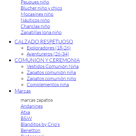
Peuques niño
Blucher niño y chico
Mocasines niño
Náuticos niño
Chanclas niño
Zapatillas lona niño
CALZADO RESPETUOSO
Exploradores (18-26)
Aventureros (26-34)
COMUNION Y CEREMONIA
Vestidos Comunión Niña
Zapatos comunión niña
Zapatos comunión niño
Complementos niña
Marcas
marcas zapatos
Andanines
Atxa
B&W
Blanditos by Crio's
Benetton