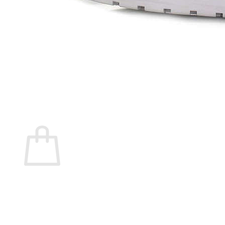
Marita Rial
Zapatos OUTLET
Zapatos Niña OUTLET
Zapatos Niño OUTLET
Buscar
por:
Buscar
por:
0
Carrito
No hay productos en el carrito.
Volver a la tienda