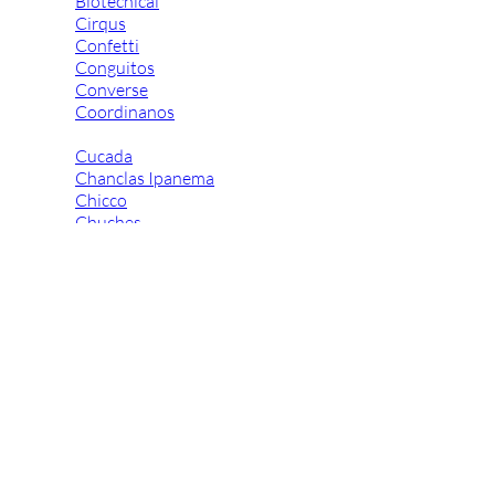
Biotecnical
Cirqus
Confetti
Conguitos
Converse
Coordinanos
Cucada
Chanclas Ipanema
Chicco
Chuches
Chupetín
Coqueflex
Donia complementos
Eli
Flexi Nens
Garzón Kids
Gioseppo
Gorila
Gux's
Hamiltoms
Isotoner