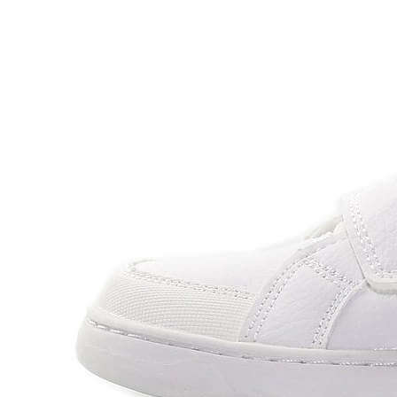
Levi's
Landos
Marusa
Munich
Mustang
O´Neill
Parisittas
Piruflex By Pirufin
Plakton
Thousand
Titanitos
Unisa
Wikers
Zapatillas Victoria
ZapyFlex
Zeñay
Zoysan
Yowas
marcas ropa
Lion of Porches
Marina's