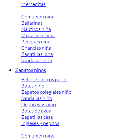
Merceditas
Comunión niña
Bailarinas
Náuticos niña
Mocasines niña
Peuques niña
Chanclas niña
Zapatillas lona
Sandalias niña
Zapatos niños
Bebé: Primeros pasos
Botas niño
Zapatos colegiales niño
Sandalias niño
Deportivas niño
Botas de agua
Zapatillas casa
Ingleses y pepitos
Comunión niño