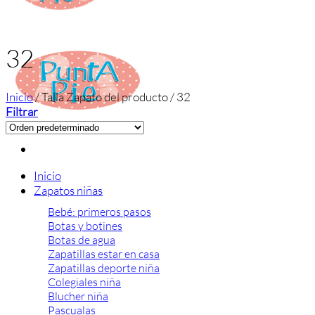
32
Inicio
/
Talla Zapato del producto
/
32
Filtrar
Inicio
Zapatos niñas
Bebé: primeros pasos
Botas y botines
Botas de agua
Zapatillas estar en casa
Zapatillas deporte niña
Colegiales niña
Blucher niña
Pascualas