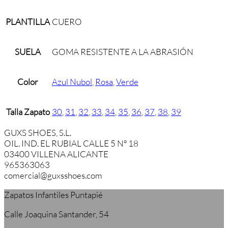
PLANTILLA
CUERO
SUELA
GOMA RESISTENTE A LA ABRASIÓN
Color
Azul Nubol
,
Rosa
,
Verde
Talla Zapato
30
,
31
,
32
,
33
,
34
,
35
,
36
,
37
,
38
,
39
GUXS SHOES, S.L.
OIL. IND. EL RUBIAL CALLE 5 Nº 18
03400 VILLENA ALICANTE
965363063
comercial@guxsshoes.com
Zapatos Infantiles Puntapié
Calle Joaquina Santander, 54