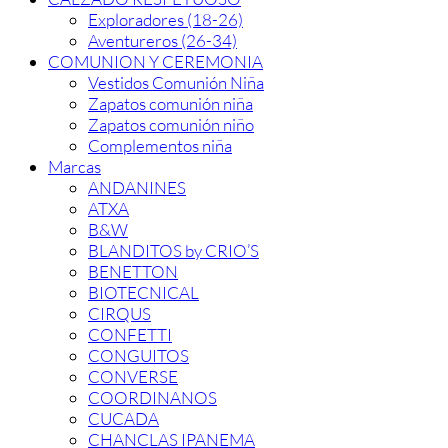
Exploradores (18-26)
Aventureros (26-34)
COMUNION Y CEREMONIA
Vestidos Comunión Niña
Zapatos comunión niña
Zapatos comunión niño
Complementos niña
Marcas
ANDANINES
ATXA
B&W
BLANDITOS by CRIO’S
BENETTON
BIOTECNICAL
CIRQUS
CONFETTI
CONGUITOS
CONVERSE
COORDINANOS
CUCADA
CHANCLAS IPANEMA