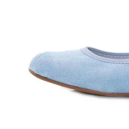
Chuches
Chupetín
Coqueflex
Donia complementos
Eli
Flexi Nens
Garzón Kids
Gioseppo
Gorila
Gux's
Hamiltoms
Isotoner
Levi's
Landos
Marusa
Munich
Mustang
O´Neill
Parisittas
Piruflex By Pirufin
Plakton
Thousand