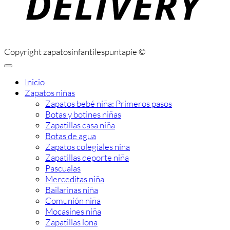
Copyright zapatosinfantilespuntapie ©
Inicio
Zapatos niñas
Zapatos bebé niña: Primeros pasos
Botas y botines niñas
Zapatillas casa niña
Botas de agua
Zapatos colegiales niña
Zapatillas deporte niña
Pascualas
Merceditas niña
Bailarinas niña
Comunión niña
Mocasines niña
Zapatillas lona