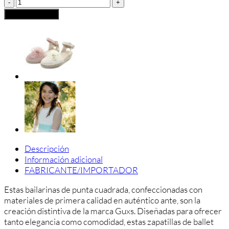
Gux
´s
Añadir al carrito
Bailarinas
Comunión
Cintas
Elásticas
Ante
Puntera
Ballet
cantidad
Descripción
Información adicional
FABRICANTE/IMPORTADOR
Estas bailarinas de punta cuadrada, confeccionadas con
materiales de primera calidad en auténtico ante, son la
creación distintiva de la marca Guxs. Diseñadas para ofrecer
tanto elegancia como comodidad, estas zapatillas de ballet