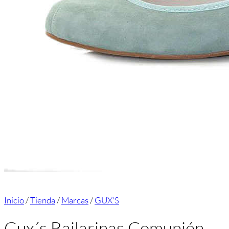
Inicio
/
Tienda
/
Marcas
/
GUX'S
Gux´s Bailarinas Comunión