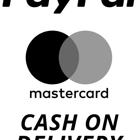
M
C
D