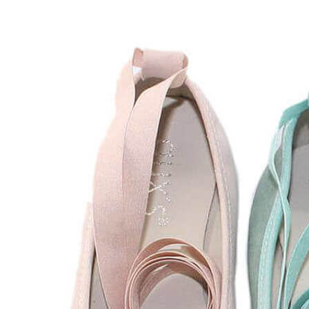
Inicio
Zapatos niñas
Bebé: primeros pasos
Botas y botines
Botas de agua
Zapatillas estar en casa
Zapatillas deporte niña
Colegiales niña
Blucher niña
Pascualas
Merceditas
Comunión niña
Bailarinas
Náuticos niña
Mocasines niña
Peuques niña
Chanclas niña