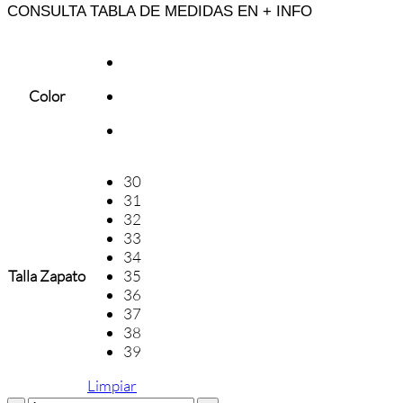
CONSULTA TABLA DE MEDIDAS EN + INFO
Color
30
31
32
33
34
Talla Zapato
35
36
37
38
39
Limpiar