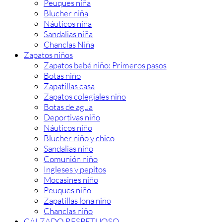
Peuques niña
Blucher niña
Náuticos niña
Sandalias niña
Chanclas Niña
Zapatos niños
Zapatos bebé niño: Primeros pasos
Botas niño
Zapatillas casa
Zapatos colegiales niño
Botas de agua
Deportivas niño
Náuticos niño
Blucher niño y chico
Sandalias niño
Comunión niño
Ingleses y pepitos
Mocasines niño
Peuques niño
Zapatillas lona niño
Chanclas niño
CALZADO RESPETUOSO