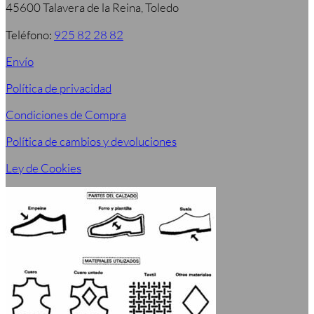
45600 Talavera de la Reina, Toledo
Teléfono:
925 82 28 82
Envío
Política de privacidad
Condiciones de Compra
Política de cambios y devoluciones
Ley de Cookies