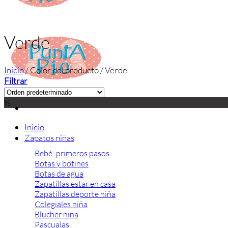
Verde
Inicio
/
Color del producto
/
Verde
Filtrar
%
Inicio
Zapatos niñas
Bebé: primeros pasos
Botas y botines
Botas de agua
Zapatillas estar en casa
Zapatillas deporte niña
Colegiales niña
Blucher niña
Pascualas