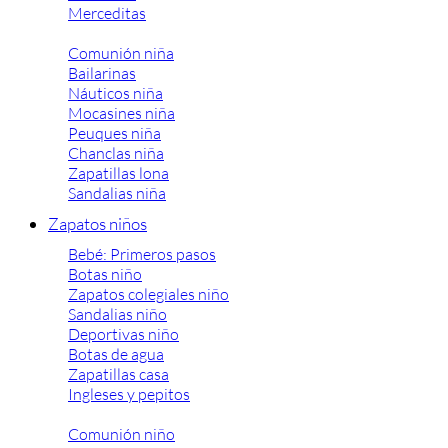
Merceditas
Comunión niña
Bailarinas
Náuticos niña
Mocasines niña
Peuques niña
Chanclas niña
Zapatillas lona
Sandalias niña
Zapatos niños
Bebé: Primeros pasos
Botas niño
Zapatos colegiales niño
Sandalias niño
Deportivas niño
Botas de agua
Zapatillas casa
Ingleses y pepitos
Comunión niño