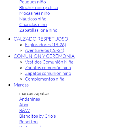
Peuques niño
Blucher niño y chico
Mocasines niño
Náuticos niño
Chanclas niño
Zapatillas lona niño
CALZADO RESPETUOSO
Exploradores (18-26)
Aventureros (26-34)
COMUNION Y CEREMONIA
Vestidos Comunión Niña
Zapatos comunión niña
Zapatos comunión niño
Complementos niña
Marcas
marcas zapatos
Andanines
Atxa
B&W
Blanditos by Crio's
Benetton