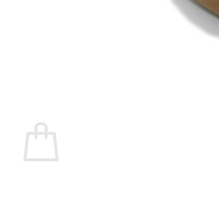
Marita Rial
Zapatos OUTLET
Zapatos Niña OUTLET
Zapatos Niño OUTLET
Buscar
por:
Buscar
por:
0
Carrito
No hay productos en el carrito.
Volver a la tienda