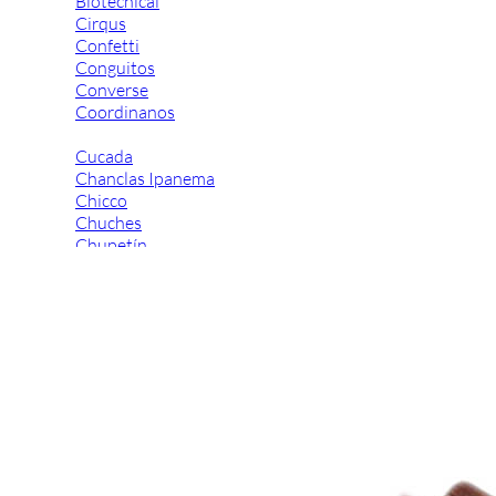
Biotecnical
Cirqus
Confetti
Conguitos
Converse
Coordinanos
Cucada
Chanclas Ipanema
Chicco
Chuches
Chupetín
Coqueflex
Donia complementos
Eli
Flexi Nens
Garzón Kids
Gioseppo
Gorila
Gux's
Hamiltoms
Isotoner