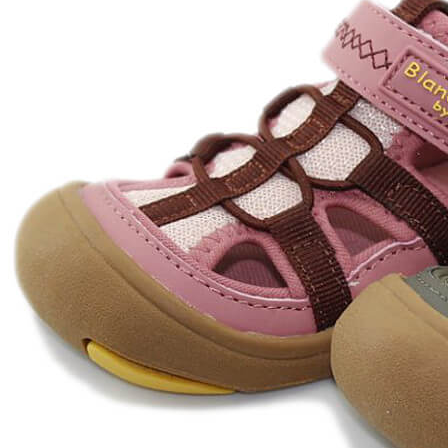
Levi's
Landos
Marusa
Munich
Mustang
O´Neill
Parisittas
Piruflex By Pirufin
Plakton
Thousand
Titanitos
Unisa
Wikers
Zapatillas Victoria
ZapyFlex
Zeñay
Zoysan
Yowas
marcas ropa
Lion of Porches
Marina's