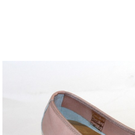
Titanitos
Unisa
Wikers
Zapatillas Victoria
ZapyFlex
Zeñay
Zoysan
Yowas
marcas ropa
Lion of Porches
Marina's
Marita Rial
Zapatos OUTLET
Zapatos Niña OUTLET
Zapatos Niño OUTLET
Buscar
por:
Buscar
por:
0