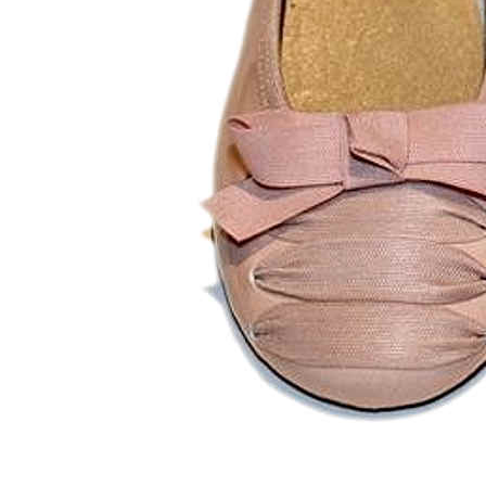
Chuches
Chupetín
Coqueflex
Donia complementos
Eli
Flexi Nens
Garzón Kids
Gioseppo
Gorila
Gux's
Hamiltoms
Isotoner
Levi's
Landos
Marusa
Munich
Mustang
O´Neill
Parisittas
Piruflex By Pirufin
Plakton
Thousand