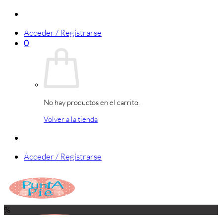
Saltar
al
Acceder / Registrarse
contenido
0
No hay productos en el carrito.
Volver a la tienda
Acceder / Registrarse
%