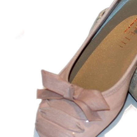
Zapatillas lona
Sandalias niña
Zapatos niños
Bebé: Primeros pasos
Botas niño
Zapatos colegiales niño
Sandalias niño
Deportivas niño
Botas de agua
Zapatillas casa
Ingleses y pepitos
Comunión niño
Peuques niño
Blucher niño y chico
Mocasines niño
Náuticos niño
Chanclas niño
Zapatillas lona niño
CALZADO RESPETUOSO
Exploradores (18-26)