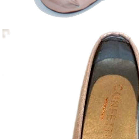
Aventureros (26-34)
COMUNION Y CEREMONIA
Vestidos Comunión Niña
Zapatos comunión niña
Zapatos comunión niño
Complementos niña
Marcas
marcas zapatos
Andanines
Atxa
B&W
Blanditos by Crio's
Benetton
Biotecnical
Cirqus
Confetti
Conguitos
Converse
Coordinanos
Cucada
Chanclas Ipanema
Chicco