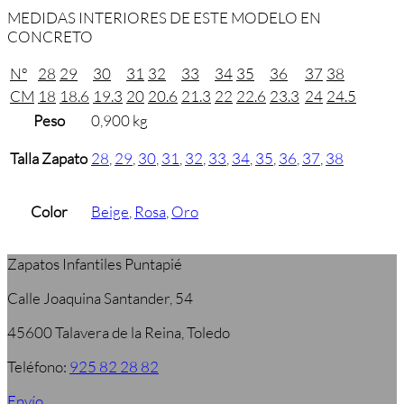
MEDIDAS INTERIORES DE ESTE MODELO EN
CONCRETO
Nº
28
29
30
31
32
33
34
35
36
37
38
CM
18
18.6
19.3
20
20.6
21.3
22
22.6
23.3
24
24.5
Peso
0,900 kg
Talla Zapato
28
,
29
,
30
,
31
,
32
,
33
,
34
,
35
,
36
,
37
,
38
Color
Beige
,
Rosa
,
Oro
Zapatos Infantiles Puntapié
Calle Joaquina Santander, 54
45600 Talavera de la Reina, Toledo
Teléfono:
925 82 28 82
Envío