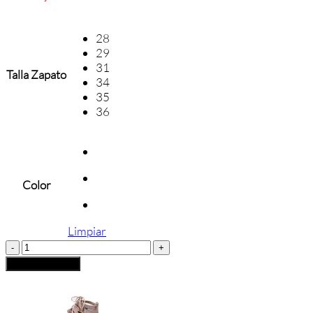
28
29
31
Talla Zapato
34
35
36
Color
Limpiar
MANOLETINA
CONFETTI
Añadir al carrito
cantidad