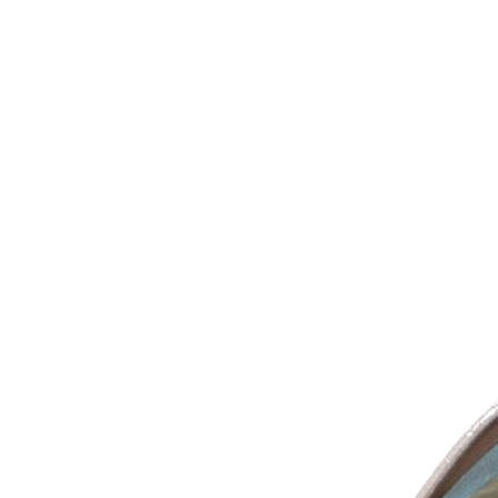
Inicio
Zapatos niñas
Bebé: primeros pasos
Botas y botines
Botas de agua
Zapatillas estar en casa
Zapatillas deporte niña
Colegiales niña
Blucher niña
Pascualas
Merceditas
Comunión niña
Bailarinas
Náuticos niña
Mocasines niña
Peuques niña
Chanclas niña