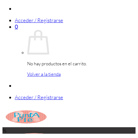
Saltar
al
Acceder / Registrarse
contenido
0
No hay productos en el carrito.
Volver a la tienda
Acceder / Registrarse
%