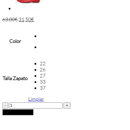
63,00
€
31,50
€
Color
22
26
27
Talla Zapato
33
37
Limpiar
Mocasín
Gorila
Añadir al carrito
Antifaz
cantidad