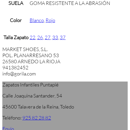
SUELA
GOMA RESISTENTE A LA ABRASIÓN
Color
Blanco
,
Rojo
Talla Zapato
22
,
26
,
27
,
33
,
37
MARKET SHOES, S.L.
POL. PLANARRESANO 53
26580 ARNEDO LA RIOJA
941382452
info@gorila.com
Zapatos Infantiles Puntapié
Calle Joaquina Santander, 54
45600 Talavera de la Reina, Toledo
Teléfono:
925 82 28 82
Envío