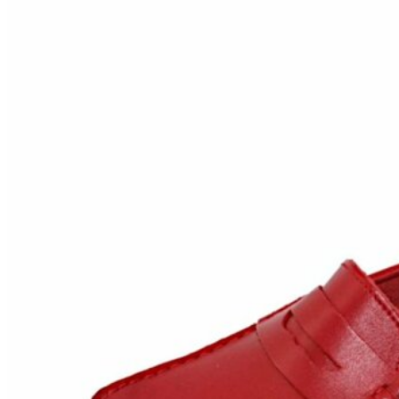
Inicio
Zapatos niñas
Bebé: primeros pasos
Botas y botines
Botas de agua
Zapatillas estar en casa
Zapatillas deporte niña
Colegiales niña
Blucher niña
Pascualas
Merceditas
Comunión niña
Bailarinas
Náuticos niña
Mocasines niña
Peuques niña
Chanclas niña