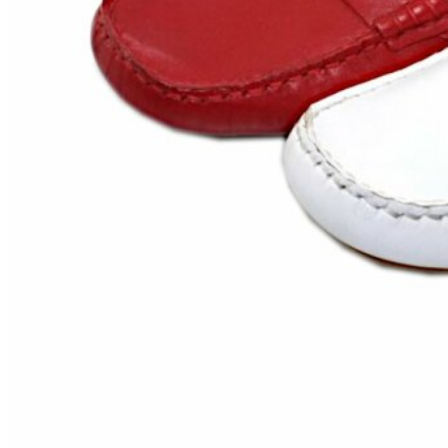
Zapatillas lona
Sandalias niña
Zapatos niños
Bebé: Primeros pasos
Botas niño
Zapatos colegiales niño
Sandalias niño
Deportivas niño
Botas de agua
Zapatillas casa
Ingleses y pepitos
Comunión niño
Peuques niño
Blucher niño y chico
Mocasines niño
Náuticos niño
Chanclas niño
Zapatillas lona niño
CALZADO RESPETUOSO
Exploradores (18-26)