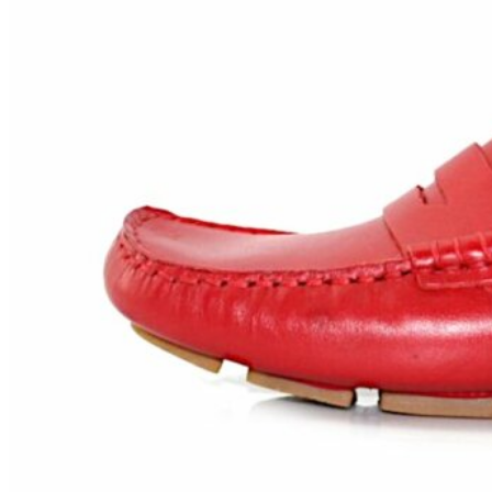
Chuches
Chupetín
Coqueflex
Donia complementos
Eli
Flexi Nens
Garzón Kids
Gioseppo
Gorila
Gux's
Hamiltoms
Isotoner
Levi's
Landos
Marusa
Munich
Mustang
O´Neill
Parisittas
Piruflex By Pirufin
Plakton
Thousand