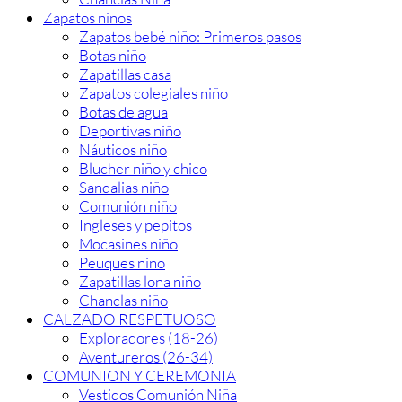
Zapatos niños
Zapatos bebé niño: Primeros pasos
Botas niño
Zapatillas casa
Zapatos colegiales niño
Botas de agua
Deportivas niño
Náuticos niño
Blucher niño y chico
Sandalias niño
Comunión niño
Ingleses y pepitos
Mocasines niño
Peuques niño
Zapatillas lona niño
Chanclas niño
CALZADO RESPETUOSO
Exploradores (18-26)
Aventureros (26-34)
COMUNION Y CEREMONIA
Vestidos Comunión Niña