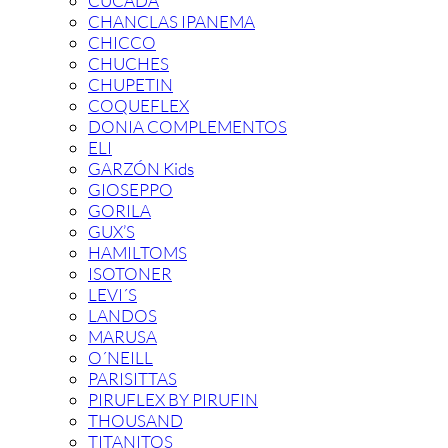
CUCADA
CHANCLAS IPANEMA
CHICCO
CHUCHES
CHUPETIN
COQUEFLEX
DONIA COMPLEMENTOS
ELI
GARZÓN Kids
GIOSEPPO
GORILA
GUX’S
HAMILTOMS
ISOTONER
LEVI´S
LANDOS
MARUSA
O´NEILL
PARISITTAS
PIRUFLEX BY PIRUFIN
THOUSAND
TITANITOS