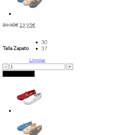
39,90
€
19,95
€
30
Talla Zapato
37
Limpiar
Mocasín
Cordón
Añadir al carrito
W.A.G.
cantidad