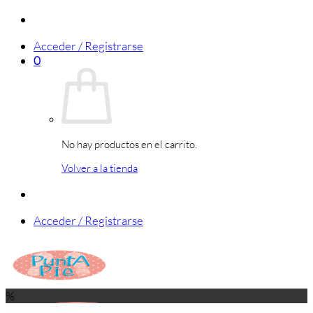
Saltar
al
Acceder / Registrarse
contenido
0
No hay productos en el carrito.
Volver a la tienda
Acceder / Registrarse
%