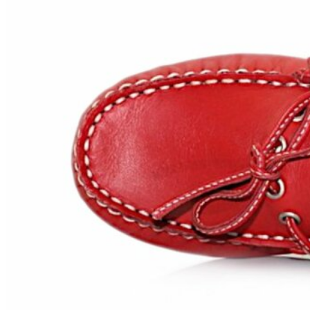
Chuches
Chupetín
Coqueflex
Donia complementos
Eli
Flexi Nens
Garzón Kids
Gioseppo
Gorila
Gux's
Hamiltoms
Isotoner
Levi's
Landos
Marusa
Munich
Mustang
O´Neill
Parisittas
Piruflex By Pirufin
Plakton
Thousand