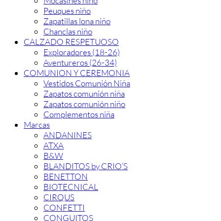
Mocasines niño
Peuques niño
Zapatillas lona niño
Chanclas niño
CALZADO RESPETUOSO
Exploradores (18-26)
Aventureros (26-34)
COMUNION Y CEREMONIA
Vestidos Comunión Niña
Zapatos comunión niña
Zapatos comunión niño
Complementos niña
Marcas
ANDANINES
ATXA
B&W
BLANDITOS by CRIO’S
BENETTON
BIOTECNICAL
CIRQUS
CONFETTI
CONGUITOS