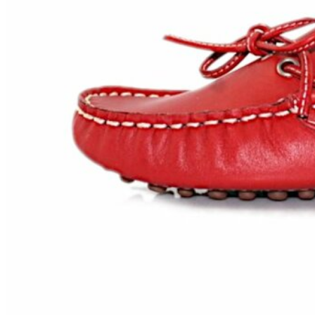
Zapatillas lona
Sandalias niña
Zapatos niños
Bebé: Primeros pasos
Botas niño
Zapatos colegiales niño
Sandalias niño
Deportivas niño
Botas de agua
Zapatillas casa
Ingleses y pepitos
Comunión niño
Peuques niño
Blucher niño y chico
Mocasines niño
Náuticos niño
Chanclas niño
Zapatillas lona niño
CALZADO RESPETUOSO
Exploradores (18-26)