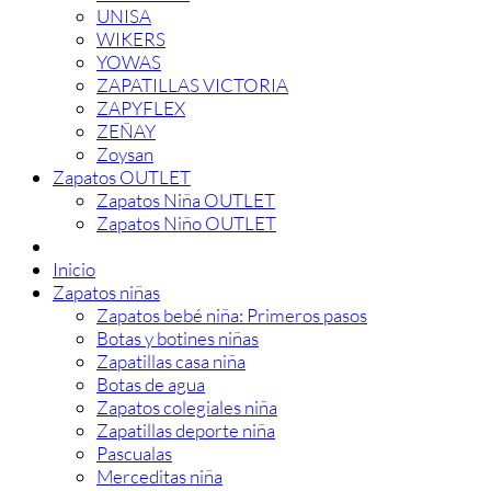
UNISA
WIKERS
YOWAS
ZAPATILLAS VICTORIA
ZAPYFLEX
ZEÑAY
Zoysan
Zapatos OUTLET
Zapatos Niña OUTLET
Zapatos Niño OUTLET
Inicio
Zapatos niñas
Zapatos bebé niña: Primeros pasos
Botas y botines niñas
Zapatillas casa niña
Botas de agua
Zapatos colegiales niña
Zapatillas deporte niña
Pascualas
Merceditas niña