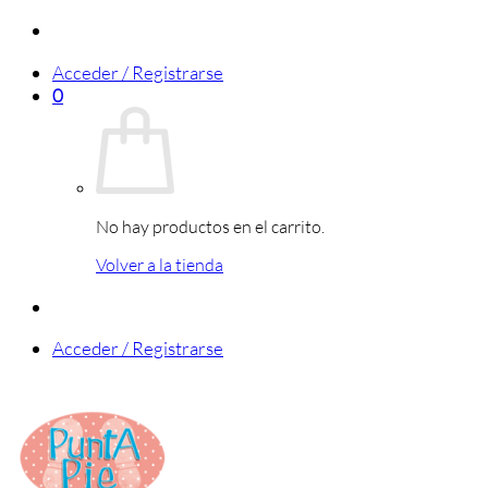
Saltar
al
Acceder / Registrarse
contenido
0
No hay productos en el carrito.
Volver a la tienda
Acceder / Registrarse