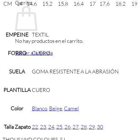
Carrito
CM
14
14.6
15,2
15,8
16,4
17
17,6
18,2
19
EMPEINE
TEXTIL
No hay productos en el carrito.
Volver a la tienda
FORRO
CUERO
SUELA
GOMA RESISTENTE A LA ABRASIÓN
PLANTILLA
CUERO
Color
Blanco
,
Beige
,
Camel
Talla Zapato
22
,
23
,
24
,
25
,
26
,
27
,
28
,
29
,
30
THOUSAND COLOURS, S.L