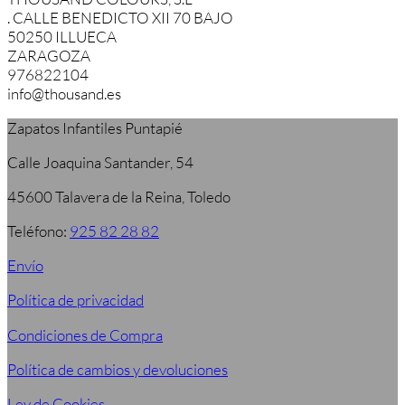
. CALLE BENEDICTO XII 70 BAJO
50250 ILLUECA
ZARAGOZA
976822104
info@thousand.es
Zapatos Infantiles Puntapié
Calle Joaquina Santander, 54
45600 Talavera de la Reina, Toledo
Teléfono:
925 82 28 82
Envío
Política de privacidad
Condiciones de Compra
Política de cambios y devoluciones
Ley de Cookies