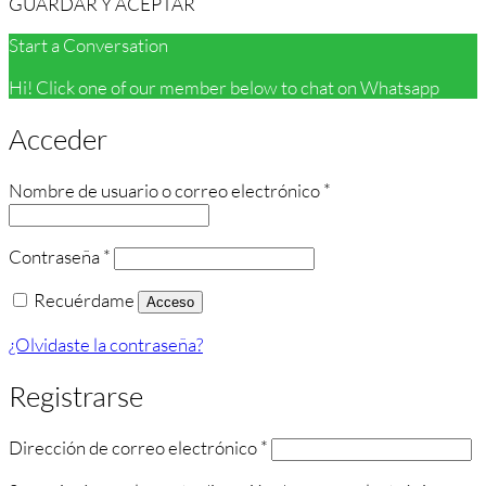
GUARDAR Y ACEPTAR
Start a Conversation
Hi! Click one of our member below to chat on Whatsapp
Acceder
Obligatorio
Nombre de usuario o correo electrónico
*
Obligatorio
Contraseña
*
Recuérdame
Acceso
¿Olvidaste la contraseña?
Registrarse
Obligatorio
Dirección de correo electrónico
*