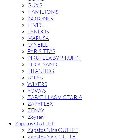
GUX’S
HAMILTOMS
ISOTONER
LEVI´S
LANDOS
MARUSA
O´NEILL
PARISITTAS
PIRUFLEX BY PIRUFIN
THOUSAND
TITANITOS
UNISA
WIKERS
YOWAS
ZAPATILLAS VICTORIA
ZAPYFLEX
ZEÑAY
Zoysan
Zapatos OUTLET
Zapatos Niña OUTLET
Zapatos Niño OUTLET