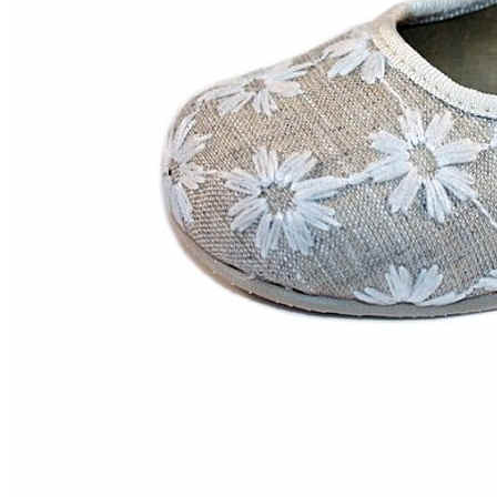
Zapatillas lona
Sandalias niña
Zapatos niños
Bebé: Primeros pasos
Botas niño
Zapatos colegiales niño
Sandalias niño
Deportivas niño
Botas de agua
Zapatillas casa
Ingleses y pepitos
Comunión niño
Peuques niño
Blucher niño y chico
Mocasines niño
Náuticos niño
Chanclas niño
Zapatillas lona niño
CALZADO RESPETUOSO
Exploradores (18-26)