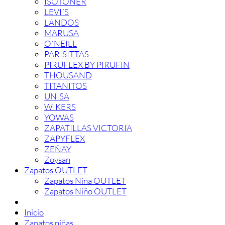
ISOTONER
LEVI´S
LANDOS
MARUSA
O´NEILL
PARISITTAS
PIRUFLEX BY PIRUFIN
THOUSAND
TITANITOS
UNISA
WIKERS
YOWAS
ZAPATILLAS VICTORIA
ZAPYFLEX
ZEÑAY
Zoysan
Zapatos OUTLET
Zapatos Niña OUTLET
Zapatos Niño OUTLET
Inicio
Zapatos niñas