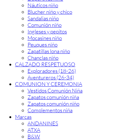
Náuticos niño
Blucher niño y chico
Sandalias niño
Comunión niño
Ingleses y pepitos
Mocasines niño
Peuques niño
Zapatillas lona niño
Chanclas niño
CALZADO RESPETUOSO
Exploradores (18-26)
Aventureros (26-34)
COMUNION Y CEREMONIA
Vestidos Comunión Niña
Zapatos comunión niña
Zapatos comunión niño
Complementos niña
Marcas
ANDANINES
ATXA
B&W