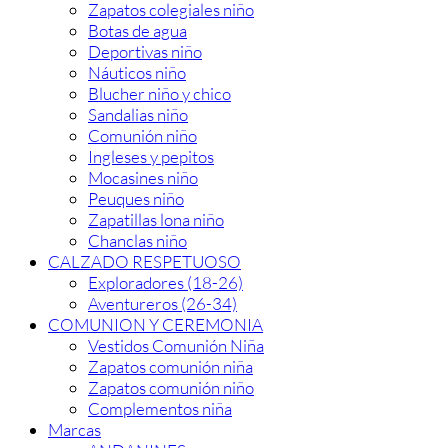
Zapatos colegiales niño
Botas de agua
Deportivas niño
Náuticos niño
Blucher niño y chico
Sandalias niño
Comunión niño
Ingleses y pepitos
Mocasines niño
Peuques niño
Zapatillas lona niño
Chanclas niño
CALZADO RESPETUOSO
Exploradores (18-26)
Aventureros (26-34)
COMUNION Y CEREMONIA
Vestidos Comunión Niña
Zapatos comunión niña
Zapatos comunión niño
Complementos niña
Marcas