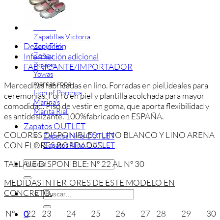
Titanitos
Unisa
Wikers
Zapatillas Victoria
Descripción
ZapyFlex
Zeñay
Información adicional
Zoysan
FABRICANTE/IMPORTADOR
Yowas
marcas ropa
Merceditas fabricadas en lino. Forradas en piel,ideales para
Lion of Porches
ceremonias. Forro en piel y plantilla acolchada para mayor
Marina's
comodidad. Piso de vestir en goma, que aporta flexibilidad y
Marita Rial
es antideslizante. 100%fabricado en ESPAÑA.
Zapatos OUTLET
COLORES DISPONIBLES: LINO BLANCO Y LINO ARENA
Zapatos Niña OUTLET
CON FLORES BORDADAS.
Zapatos Niño OUTLET
Buscar
TALLAJE DISPONIBLE: Nº 22 AL Nº 30
por:
MEDIDAS INTERIORES DE ESTE MODELO EN
CONCRETO.
Buscar
por:
Nº
22
23
24
25
26
27
28
29
30
0