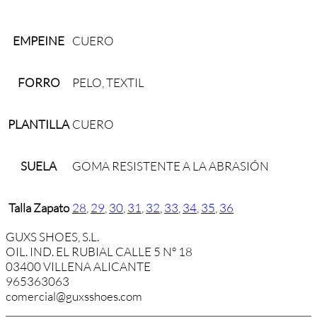
EMPEINE
CUERO
FORRO
PELO, TEXTIL
PLANTILLA
CUERO
SUELA
GOMA RESISTENTE A LA ABRASIÓN
Talla Zapato
28
,
29
,
30
,
31
,
32
,
33
,
34
,
35
,
36
GUXS SHOES, S.L.
OIL. IND. EL RUBIAL CALLE 5 Nº 18
03400 VILLENA ALICANTE
965363063
comercial@guxsshoes.com