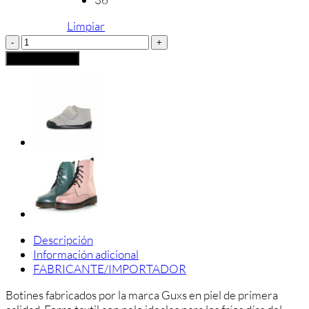
Limpiar
Bota
Alaska
Añadir al carrito
Pelo
Guxs
cantidad
Descripción
Información adicional
FABRICANTE/IMPORTADOR
Botines fabricados por la marca Guxs en piel de primera