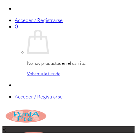
Saltar
al
Acceder / Registrarse
contenido
0
No hay productos en el carrito.
Volver a la tienda
Acceder / Registrarse
%