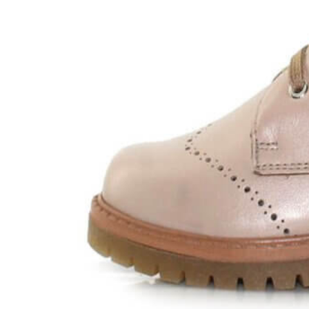
Zapatillas lona
Sandalias niña
Zapatos niños
Bebé: Primeros pasos
Botas niño
Zapatos colegiales niño
Sandalias niño
Deportivas niño
Botas de agua
Zapatillas casa
Ingleses y pepitos
Comunión niño
Peuques niño
Blucher niño y chico
Mocasines niño
Náuticos niño
Chanclas niño
Zapatillas lona niño
CALZADO RESPETUOSO
Exploradores (18-26)