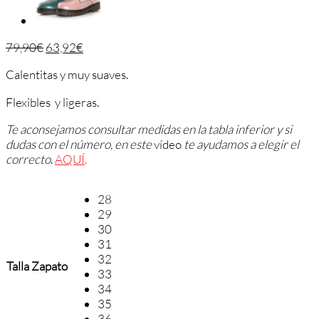
79,90
€
63,92
€
Calentitas y muy suaves.
Flexibles y ligeras.
Te aconsejamos consultar medidas en la tabla inferior y si
dudas con el número, en este
vídeo
te ayudamos a elegir el
correcto
.
AQUÍ
.
28
29
30
31
32
Talla Zapato
33
34
35
36