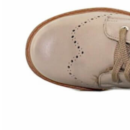
Chuches
Chupetín
Coqueflex
Donia complementos
Eli
Flexi Nens
Garzón Kids
Gioseppo
Gorila
Gux's
Hamiltoms
Isotoner
Levi's
Landos
Marusa
Munich
Mustang
O´Neill
Parisittas
Piruflex By Pirufin
Plakton
Thousand