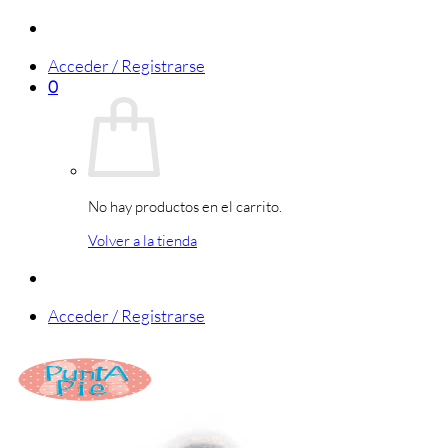
Saltar
al
Acceder / Registrarse
contenido
0
No hay productos en el carrito.
Volver a la tienda
Acceder / Registrarse