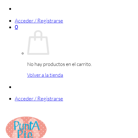
Saltar
al
Acceder / Registrarse
contenido
0
No hay productos en el carrito.
Volver a la tienda
Acceder / Registrarse