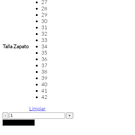
27
28
29
30
31
32
33
Talla Zapato
34
35
36
37
38
39
40
41
42
Limpiar
Colegial
Velcro
Añadir al carrito
Gorila
31401