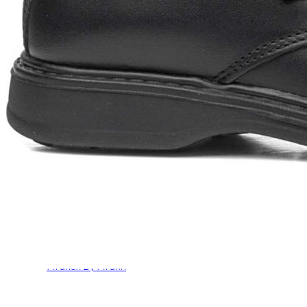
Chuches
Chupetín
Coqueflex
Donia complementos
Eli
Flexi Nens
Garzón Kids
Gioseppo
Gorila
Gux's
Hamiltoms
Isotoner
Levi's
Landos
Marusa
Munich
Mustang
O´Neill
Parisittas
Piruflex By Pirufin
Plakton
Thousand