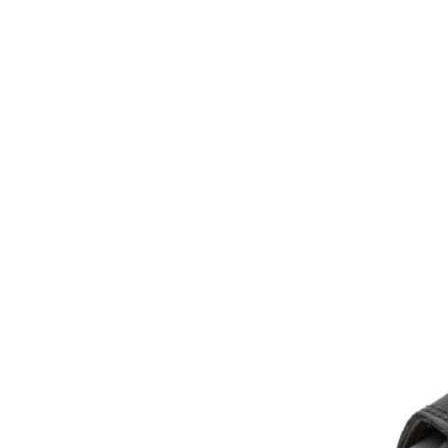
Inicio
Zapatos niñas
Bebé: primeros pasos
Botas y botines
Botas de agua
Zapatillas estar en casa
Zapatillas deporte niña
Colegiales niña
Blucher niña
Pascualas
Merceditas
Comunión niña
Bailarinas
Náuticos niña
Mocasines niña
Peuques niña
Chanclas niña