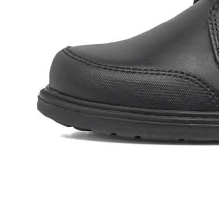
Zapatillas lona
Sandalias niña
Zapatos niños
Bebé: Primeros pasos
Botas niño
Zapatos colegiales niño
Sandalias niño
Deportivas niño
Botas de agua
Zapatillas casa
Ingleses y pepitos
Comunión niño
Peuques niño
Blucher niño y chico
Mocasines niño
Náuticos niño
Chanclas niño
Zapatillas lona niño
CALZADO RESPETUOSO
Exploradores (18-26)