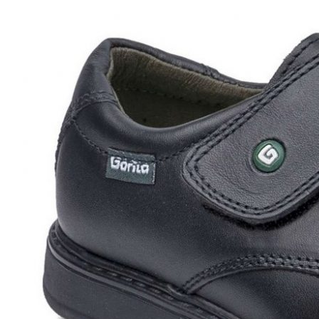
Titanitos
Unisa
Wikers
Zapatillas Victoria
ZapyFlex
Zeñay
Zoysan
Yowas
marcas ropa
Lion of Porches
Marina's
Marita Rial
Zapatos OUTLET
Zapatos Niña OUTLET
Zapatos Niño OUTLET
Buscar
por:
Buscar
por:
0