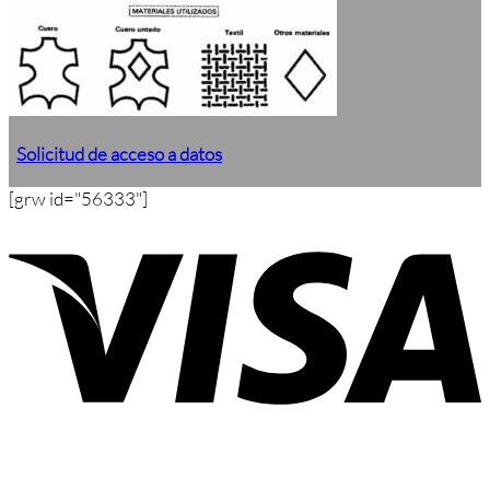
Solicitud de acceso a datos
[grw id="56333"]
V
P