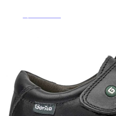
Aventureros (26-34)
COMUNION Y CEREMONIA
Vestidos Comunión Niña
Zapatos comunión niña
Zapatos comunión niño
Complementos niña
Marcas
marcas zapatos
Andanines
Atxa
B&W
Blanditos by Crio's
Benetton
Biotecnical
Cirqus
Confetti
Conguitos
Converse
Coordinanos
Cucada
Chanclas Ipanema
Chicco