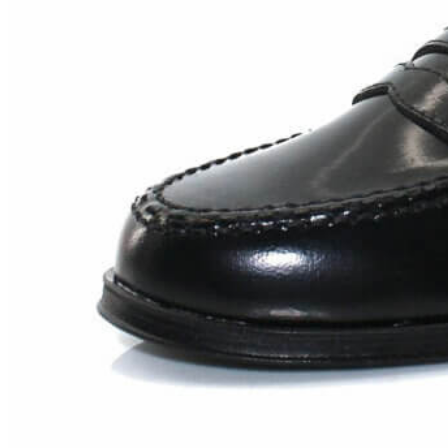
Chuches
Chupetín
Coqueflex
Donia complementos
Eli
Flexi Nens
Garzón Kids
Gioseppo
Gorila
Gux's
Hamiltoms
Isotoner
Levi's
Landos
Marusa
Munich
Mustang
O´Neill
Parisittas
Piruflex By Pirufin
Plakton
Thousand