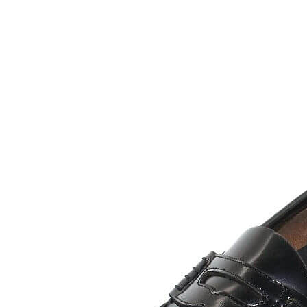
Inicio
Zapatos niñas
Bebé: primeros pasos
Botas y botines
Botas de agua
Zapatillas estar en casa
Zapatillas deporte niña
Colegiales niña
Blucher niña
Pascualas
Merceditas
Comunión niña
Bailarinas
Náuticos niña
Mocasines niña
Peuques niña
Chanclas niña