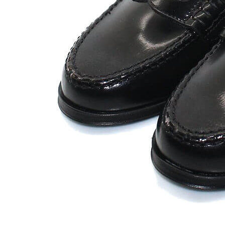
Zapatillas lona
Sandalias niña
Zapatos niños
Bebé: Primeros pasos
Botas niño
Zapatos colegiales niño
Sandalias niño
Deportivas niño
Botas de agua
Zapatillas casa
Ingleses y pepitos
Comunión niño
Peuques niño
Blucher niño y chico
Mocasines niño
Náuticos niño
Chanclas niño
Zapatillas lona niño
CALZADO RESPETUOSO
Exploradores (18-26)