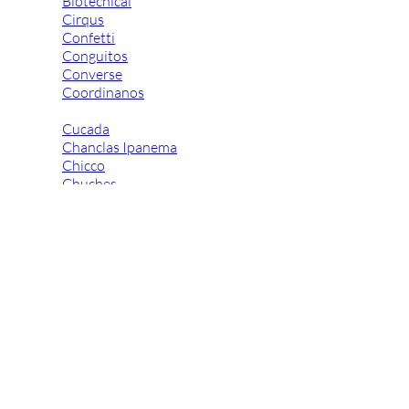
Biotecnical
Cirqus
Confetti
Conguitos
Converse
Coordinanos
Cucada
Chanclas Ipanema
Chicco
Chuches
Chupetín
Coqueflex
Donia complementos
Eli
Flexi Nens
Garzón Kids
Gioseppo
Gorila
Gux's
Hamiltoms
Isotoner