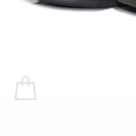
Marita Rial
Zapatos OUTLET
Zapatos Niña OUTLET
Zapatos Niño OUTLET
Buscar
por:
Buscar
por:
0
Carrito
No hay productos en el carrito.
Volver a la tienda