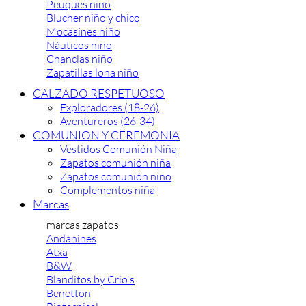
Peuques niño
Blucher niño y chico
Mocasines niño
Náuticos niño
Chanclas niño
Zapatillas lona niño
CALZADO RESPETUOSO
Exploradores (18-26)
Aventureros (26-34)
COMUNION Y CEREMONIA
Vestidos Comunión Niña
Zapatos comunión niña
Zapatos comunión niño
Complementos niña
Marcas
marcas zapatos
Andanines
Atxa
B&W
Blanditos by Crio's
Benetton