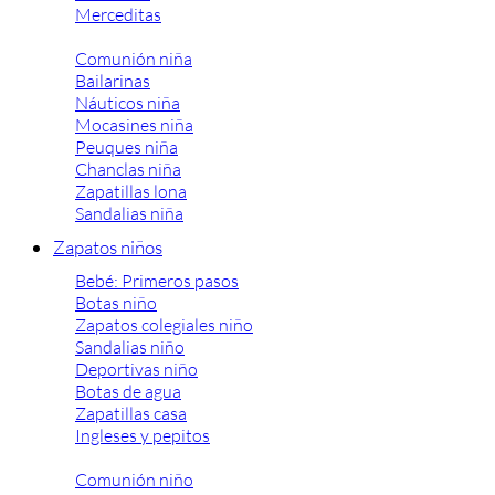
Merceditas
Comunión niña
Bailarinas
Náuticos niña
Mocasines niña
Peuques niña
Chanclas niña
Zapatillas lona
Sandalias niña
Zapatos niños
Bebé: Primeros pasos
Botas niño
Zapatos colegiales niño
Sandalias niño
Deportivas niño
Botas de agua
Zapatillas casa
Ingleses y pepitos
Comunión niño