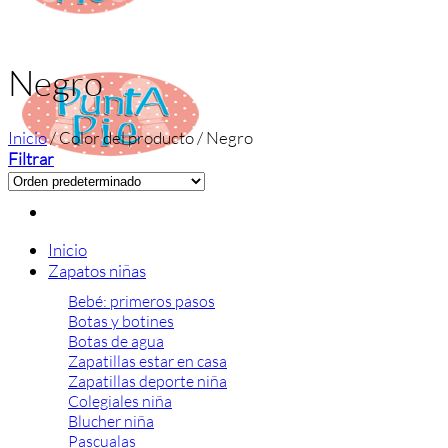
Negro
Inicio
/
Color del producto
/
Negro
Filtrar
Inicio
Zapatos niñas
Bebé: primeros pasos
Botas y botines
Botas de agua
Zapatillas estar en casa
Zapatillas deporte niña
Colegiales niña
Blucher niña
Pascualas