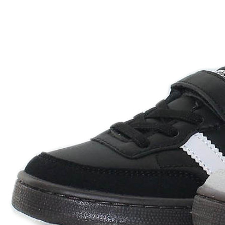
Levi's
Landos
Marusa
Munich
Mustang
O´Neill
Parisittas
Piruflex By Pirufin
Plakton
Thousand
Titanitos
Unisa
Wikers
Zapatillas Victoria
ZapyFlex
Zeñay
Zoysan
Yowas
marcas ropa
Lion of Porches
Marina's