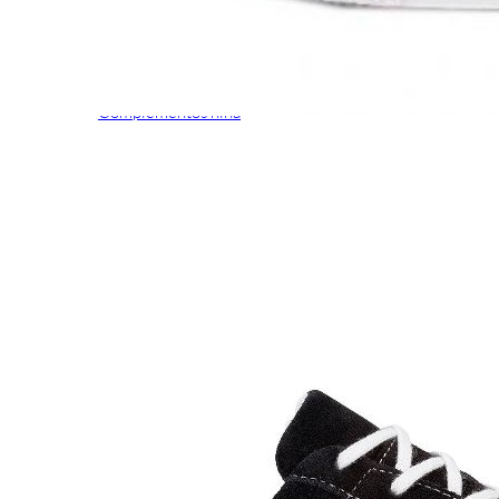
Aventureros (26-34)
COMUNION Y CEREMONIA
Vestidos Comunión Niña
Zapatos comunión niña
Zapatos comunión niño
Complementos niña
Marcas
marcas zapatos
Andanines
Atxa
B&W
Blanditos by Crio's
Benetton
Biotecnical
Cirqus
Confetti
Conguitos
Converse
Coordinanos
Cucada
Chanclas Ipanema
Chicco