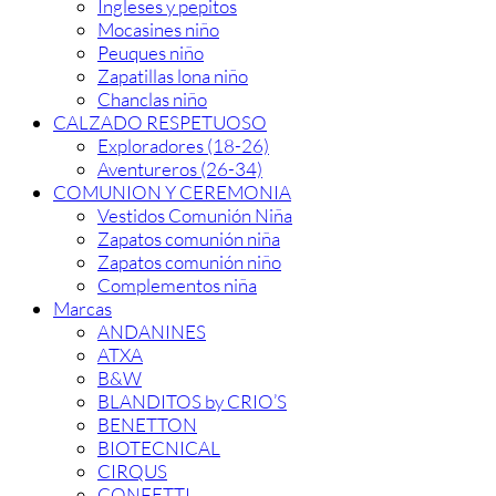
Ingleses y pepitos
Mocasines niño
Peuques niño
Zapatillas lona niño
Chanclas niño
CALZADO RESPETUOSO
Exploradores (18-26)
Aventureros (26-34)
COMUNION Y CEREMONIA
Vestidos Comunión Niña
Zapatos comunión niña
Zapatos comunión niño
Complementos niña
Marcas
ANDANINES
ATXA
B&W
BLANDITOS by CRIO’S
BENETTON
BIOTECNICAL
CIRQUS
CONFETTI