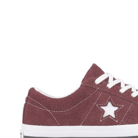
Titanitos
Unisa
Wikers
Zapatillas Victoria
ZapyFlex
Zeñay
Zoysan
Yowas
marcas ropa
Lion of Porches
Marina's
Marita Rial
Zapatos OUTLET
Zapatos Niña OUTLET
Zapatos Niño OUTLET
Buscar
por:
Buscar
por:
0