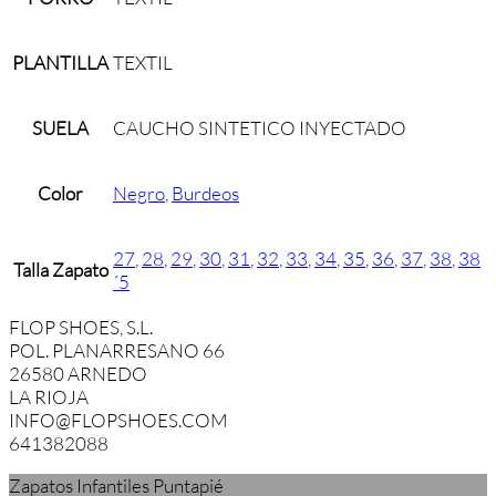
PLANTILLA
TEXTIL
SUELA
CAUCHO SINTETICO INYECTADO
Color
Negro
,
Burdeos
27
,
28
,
29
,
30
,
31
,
32
,
33
,
34
,
35
,
36
,
37
,
38
,
38
Talla Zapato
´5
FLOP SHOES, S.L.
POL. PLANARRESANO 66
26580 ARNEDO
LA RIOJA
INFO@FLOPSHOES.COM
641382088
Zapatos Infantiles Puntapié