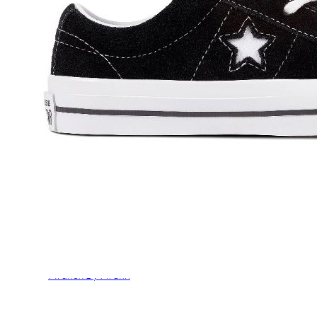
Chuches
Chupetín
Coqueflex
Donia complementos
Eli
Flexi Nens
Garzón Kids
Gioseppo
Gorila
Gux's
Hamiltoms
Isotoner
Levi's
Landos
Marusa
Munich
Mustang
O´Neill
Parisittas
Piruflex By Pirufin
Plakton
Thousand