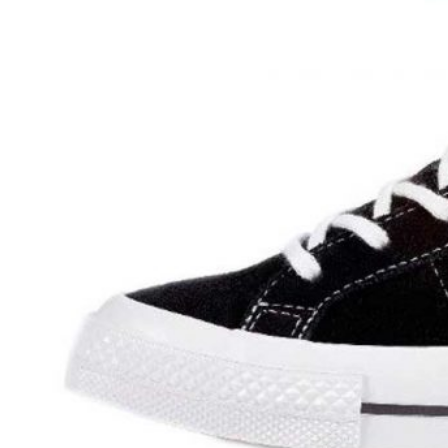
Zapatillas lona
Sandalias niña
Zapatos niños
Bebé: Primeros pasos
Botas niño
Zapatos colegiales niño
Sandalias niño
Deportivas niño
Botas de agua
Zapatillas casa
Ingleses y pepitos
Comunión niño
Peuques niño
Blucher niño y chico
Mocasines niño
Náuticos niño
Chanclas niño
Zapatillas lona niño
CALZADO RESPETUOSO
Exploradores (18-26)