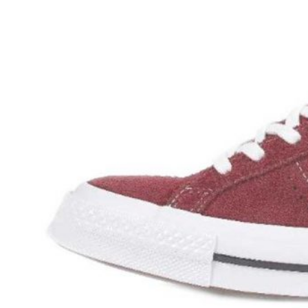
Inicio
Zapatos niñas
Bebé: primeros pasos
Botas y botines
Botas de agua
Zapatillas estar en casa
Zapatillas deporte niña
Colegiales niña
Blucher niña
Pascualas
Merceditas
Comunión niña
Bailarinas
Náuticos niña
Mocasines niña
Peuques niña
Chanclas niña