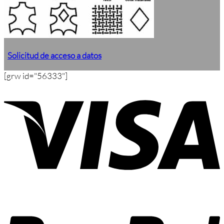
Solicitud de acceso a datos
[grw id="56333"]
V
P