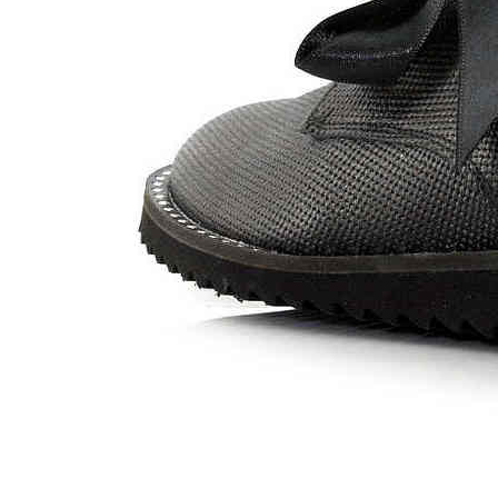
Chuches
Chupetín
Coqueflex
Donia complementos
Eli
Flexi Nens
Garzón Kids
Gioseppo
Gorila
Gux's
Hamiltoms
Isotoner
Levi's
Landos
Marusa
Munich
Mustang
O´Neill
Parisittas
Piruflex By Pirufin
Plakton
Thousand