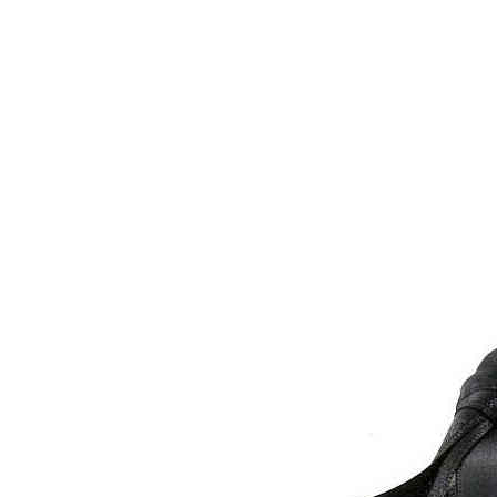
Aventureros (26-34)
COMUNION Y CEREMONIA
Vestidos Comunión Niña
Zapatos comunión niña
Zapatos comunión niño
Complementos niña
Marcas
marcas zapatos
Andanines
Atxa
B&W
Blanditos by Crio's
Benetton
Biotecnical
Cirqus
Confetti
Conguitos
Converse
Coordinanos
Cucada
Chanclas Ipanema
Chicco