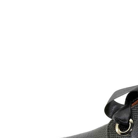
Inicio
Zapatos niñas
Bebé: primeros pasos
Botas y botines
Botas de agua
Zapatillas estar en casa
Zapatillas deporte niña
Colegiales niña
Blucher niña
Pascualas
Merceditas
Comunión niña
Bailarinas
Náuticos niña
Mocasines niña
Peuques niña
Chanclas niña