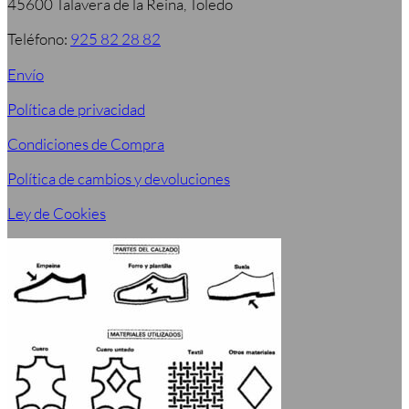
45600 Talavera de la Reina, Toledo
Teléfono:
925 82 28 82
Envío
Política de privacidad
Condiciones de Compra
Política de cambios y devoluciones
Ley de Cookies