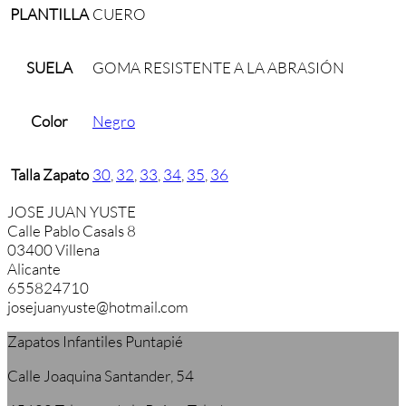
PLANTILLA
CUERO
SUELA
GOMA RESISTENTE A LA ABRASIÓN
Color
Negro
Talla Zapato
30
,
32
,
33
,
34
,
35
,
36
JOSE JUAN YUSTE
Calle Pablo Casals 8
03400 Villena
Alicante
655824710
josejuanyuste@hotmail.com
Zapatos Infantiles Puntapié
Calle Joaquina Santander, 54