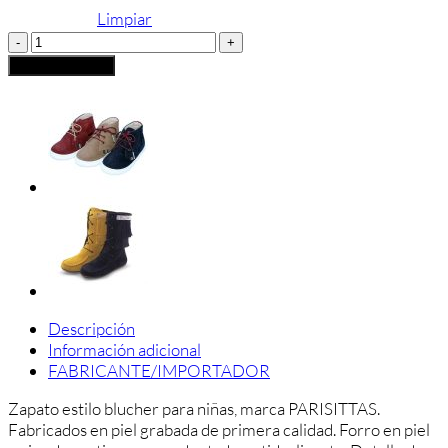
Limpiar
BLUCHER
PARISITTAS
Añadir al carrito
TACHUELAS
cantidad
Descripción
Información adicional
FABRICANTE/IMPORTADOR
Zapato estilo blucher para niñas, marca PARISITTAS.
Fabricados en piel grabada de primera calidad. Forro en piel