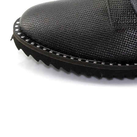
Zapatillas lona
Sandalias niña
Zapatos niños
Bebé: Primeros pasos
Botas niño
Zapatos colegiales niño
Sandalias niño
Deportivas niño
Botas de agua
Zapatillas casa
Ingleses y pepitos
Comunión niño
Peuques niño
Blucher niño y chico
Mocasines niño
Náuticos niño
Chanclas niño
Zapatillas lona niño
CALZADO RESPETUOSO
Exploradores (18-26)